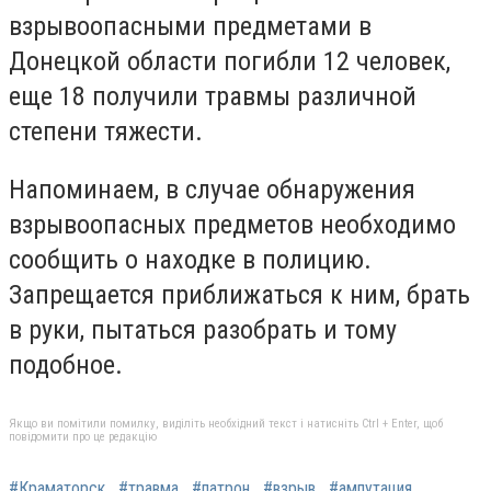
взрывоопасными предметами в
Донецкой области погибли 12 человек,
еще 18 получили травмы различной
степени тяжести.
Напоминаем, в случае обнаружения
взрывоопасных предметов необходимо
сообщить о находке в полицию.
Запрещается приближаться к ним, брать
в руки, пытаться разобрать и тому
подобное.
Якщо ви помітили помилку, виділіть необхідний текст і натисніть Ctrl + Enter, щоб
повідомити про це редакцію
#Краматорск
#травма
#патрон
#взрыв
#ампутация