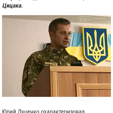
Цицака.
Юрий Луценко охарактеризовал