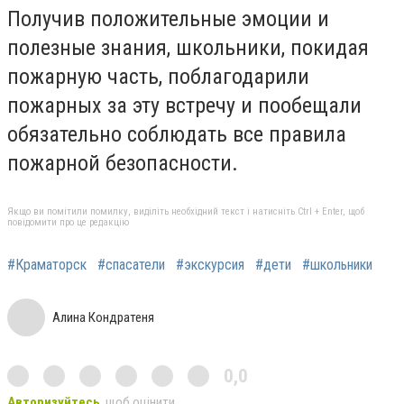
Получив положительные эмоции и
полезные знания, школьники, покидая
пожарную часть, поблагодарили
пожарных за эту встречу и пообещали
обязательно соблюдать все правила
пожарной безопасности.
Якщо ви помітили помилку, виділіть необхідний текст і натисніть Ctrl + Enter, щоб
повідомити про це редакцію
#Краматорск
#спасатели
#экскурсия
#дети
#школьники
Алина Кондратеня
0,0
Авторизуйтесь
, щоб оцінити