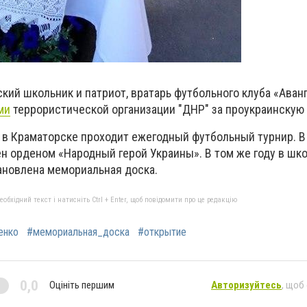
ский школьник и патриот, вратарь футбольного клуба «Аванг
ми
террористической организации "ДНР" за проукраинскую
 в Краматорске проходит ежегодный футбольный турнир. В 
н орденом «Народный герой Украины». В том же году в шко
тановлена мемориальная доска.
бхідний текст і натисніть Ctrl + Enter, щоб повідомити про це редакцію
енко
#мемориальная_доска
#открытие
0,0
Оцініть першим
Авторизуйтесь
, щоб