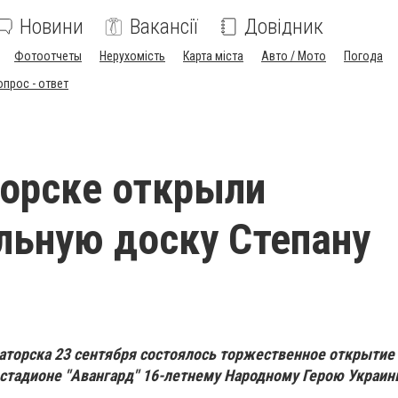
Новини
Вакансії
Довідник
Фотоотчеты
Нерухомість
Карта міста
Авто / Мото
Погода
опрос - ответ
орске открыли
ьную доску Степану
аторска 23 сентября состоялось торжественное открытие
стадионе "Авангард" 16-летнему Народному Герою Украин