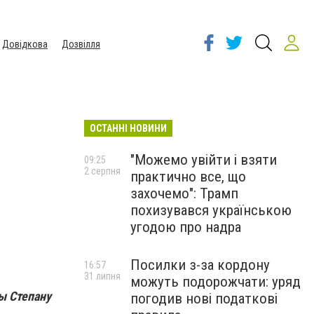
Довідкова
Дозвілля
ОСТАННІ НОВИНИ
"Можемо увійти і взяти
09:25
2 серпня
практично все, що
захочемо": Трамп
похизувався українською
угодою про надра
Посилки з-за кордону
16:57
31 липня
можуть подорожчати: уряд
ы Степану
погодив нові податкові