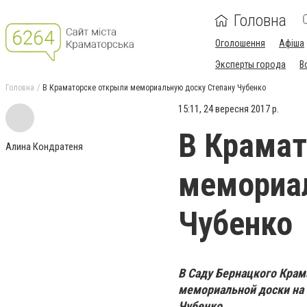
Головна
Оголошення
Афіша
Эксперты города
В
Головна
В Краматорске открыли мемориальную доску Степану Чубенко
15:11, 24 вересня 2017 р.
В Крамат
Алина Кондратеня
мемориал
Чубенко
В Саду Бернацкого Крам
мемориальной доски на 
Чубенко.