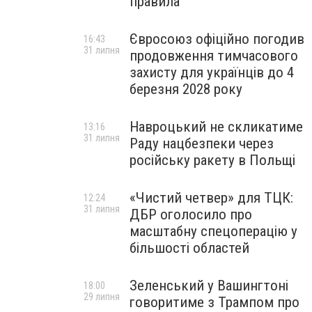
правила
Євросоюз офіційно погодив
16:43
31 липня
продовження тимчасового
захисту для українців до 4
березня 2028 року
Навроцький не скликатиме
13:16
31 липня
Раду нацбезпеки через
російську ракету в Польщі
«Чистий четвер» для ТЦК:
12:24
31 липня
ДБР оголосило про
масштабну спецоперацію у
більшості областей
Зеленський у Вашингтоні
18:00
29 липня
говоритиме з Трампом про