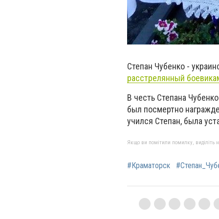
Степан Чубенко - украин
расстрелянный боевика
В честь Степана Чубенко
был посмертно награжде
учился Степан, была ус
Якщо ви помітили помилку, виділіть нео
#Краматорск
#Степан_Чуб