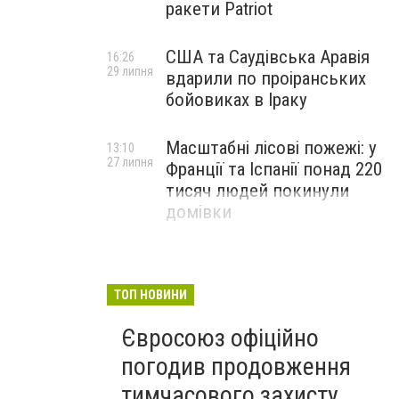
ракети Patriot
США та Саудівська Аравія
16:26
29 липня
вдарили по проіранських
бойовиках в Іраку
Масштабні лісові пожежі: у
13:10
27 липня
Франції та Іспанії понад 220
тисяч людей покинули
домівки
ТОП НОВИНИ
Євросоюз офіційно
погодив продовження
тимчасового захисту