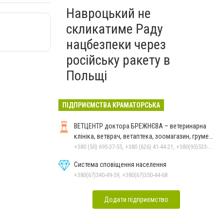
Навроцький не
скликатиме Раду
нацбезпеки через
російську ракету в
Польщі
ПІДПРИЄМСТВА КРАМАТОРСЬКА
ВЕТЦЕНТР доктора БРЕЖНЄВА – ветеринарна
клініка, ветврач, ветаптека, зоомагазин, грумер,
стрижки.
+380 (50) 695-37-55, +380 (626) 41-44-21, +380(95)533-90-03
Система сповіщення населення
+380(67)340-49-59, +380(67)350-44-68
Додати підприємство