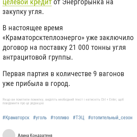
целевой кредит
от Энергорынка на
закупку угля.
В настоящее время
«Краматорсктеплоэнерго» уже заключило
договор на поставку 21 000 тонны угля
антрацитовой группы.
Первая партия в количестве 9 вагонов
уже прибыла в город.
Якщо ви помітили помилку, виділіть необхідний текст і натисніть Ctrl + Enter, щоб
повідомити про це редакцію
#Краматорск
#уголь
#топливо
#ТЭЦ
#отопительный_сезон
Алина Кондратеня