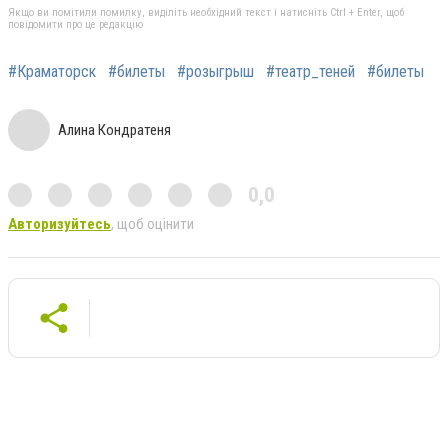
Якщо ви помітили помилку, виділіть необхідний текст і натисніть Ctrl + Enter, щоб
повідомити про це редакцію
#Краматорск
#билеты
#розыгрыш
#театр_теней
#билеты
Алина Кондратеня
0,0
Авторизуйтесь
, щоб оцінити