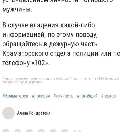
мужчины.
В случае владения какой-либо
информацией, по этому поводу,
обращайтесь в дежурную часть
Краматорского отдела полиции или по
телефону «102».
Якщо ви помітили помилку, виділіть необхідний текст і натисніть Ctrl + Enter, щоб
повідомити про це редакцію
#Краматорск
#полиция
#личность
#погибший
#пожар
Алина Кондратеня