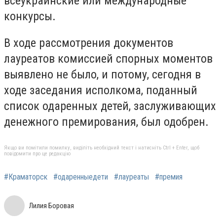
всеукраинские или международные
конкурсы.
В ходе рассмотрения документов
лауреатов комиссией спорных моментов
выявлено не было, и потому, сегодня в
ходе заседания исполкома, поданный
список одаренных детей, заслуживающих
денежного премирования, был одобрен.
Якщо ви помітили помилку, виділіть необхідний текст і натисніть Ctrl + Enter, щоб
повідомити про це редакцію
#Краматорск
#одаренныедети
#лауреаты
#премия
Лилия Боровая