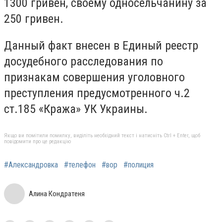
1300 гривен, своему односельчанину за
250 гривен.
Данный факт внесен в Единый реестр
досудебного расследования по
признакам совершения уголовного
преступления предусмотренного ч.2
ст.185 «Кража» УК Украины.
Якщо ви помітили помилку, виділіть необхідний текст і натисніть Ctrl + Enter, щоб
повідомити про це редакцію
#Александровка
#телефон
#вор
#полиция
Алина Кондратеня