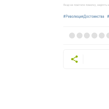
Якщо ви помітили помилку, виділіть нео
#РеволюцияДостоинства
#