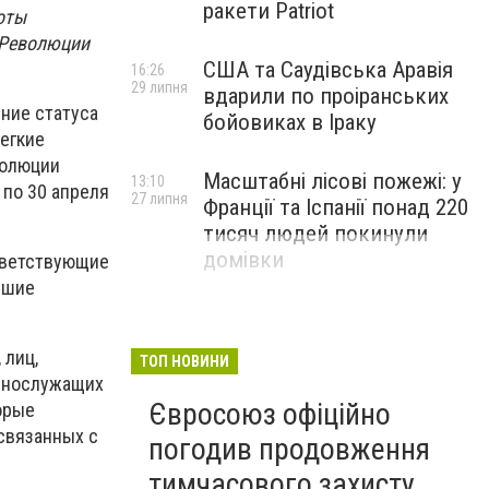
ракети Patriot
оты
 Революции
США та Саудівська Аравія
16:26
29 липня
вдарили по проіранських
ние статуса
бойовиках в Іраку
егкие
волюции
Масштабні лісові пожежі: у
13:10
 по 30 апреля
27 липня
Франції та Іспанії понад 220
тисяч людей покинули
домівки
ответствующие
вшие
 лиц,
ТОП НОВИНИ
еннослужащих
Євросоюз офіційно
орые
связанных с
погодив продовження
тимчасового захисту