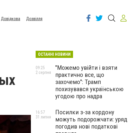
Довідкова
Дозвілля
ОСТАННІ НОВИНИ
"Можемо увійти і взяти
09:25
2 серпня
практично все, що
вых
захочемо": Трамп
похизувався українською
угодою про надра
Посилки з-за кордону
16:57
31 липня
можуть подорожчати: уряд
погодив нові податкові