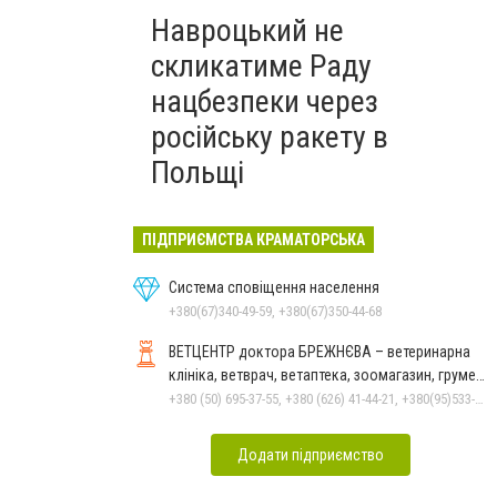
Навроцький не
скликатиме Раду
нацбезпеки через
російську ракету в
Польщі
ПІДПРИЄМСТВА КРАМАТОРСЬКА
Система сповіщення населення
+380(67)340-49-59, +380(67)350-44-68
ВЕТЦЕНТР доктора БРЕЖНЄВА – ветеринарна
клініка, ветврач, ветаптека, зоомагазин, грумер,
стрижки.
+380 (50) 695-37-55, +380 (626) 41-44-21, +380(95)533-90-03
Додати підприємство