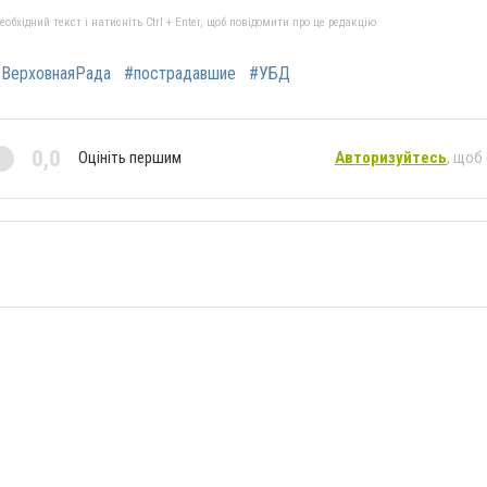
бхідний текст і натисніть Ctrl + Enter, щоб повідомити про це редакцію
ВерховнаяРада
#пострадавшие
#УБД
0,0
Оцініть першим
Авторизуйтесь
, щоб