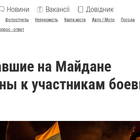
Новини
Вакансії
Довідник
Фотоотчеты
Нерухомість
Карта міста
Авто / Мото
Погода
опрос - ответ
авшие на Майдане
ны к участникам бое