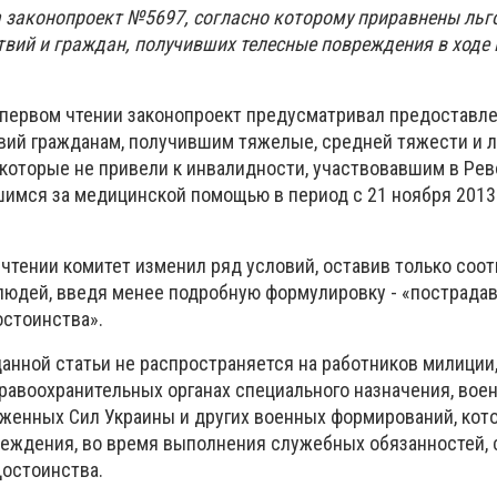
 законопроект №5697, согласно которому приравнены льг
твий и граждан, получивших телесные повреждения в ходе
в первом чтении законопроект предусматривал предоставле
вий гражданам, получившим тяжелые, средней тяжести и л
которые не привели к инвалидности, участвовавшим в Ре
шимся за медицинской помощью в период с 21 ноября 2013
м чтении комитет изменил ряд условий, оставив только со
 людей, введя менее подробную формулировку - «пострада
стоинства».
анной статьи не распространяется на работников милиции,
равоохранительных органах специального назначения, во
уженных Сил Украины и других военных формирований, кот
еждения, во время выполнения служебных обязанностей, 
остоинства.