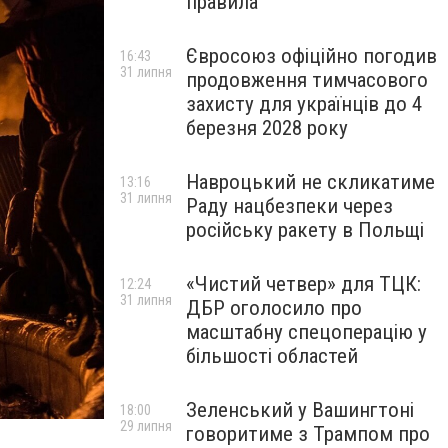
правила
Євросоюз офіційно погодив
16:43
31 липня
продовження тимчасового
захисту для українців до 4
березня 2028 року
Навроцький не скликатиме
13:16
31 липня
Раду нацбезпеки через
російську ракету в Польщі
«Чистий четвер» для ТЦК:
12:24
31 липня
ДБР оголосило про
масштабну спецоперацію у
більшості областей
Зеленський у Вашингтоні
18:00
29 липня
говоритиме з Трампом про