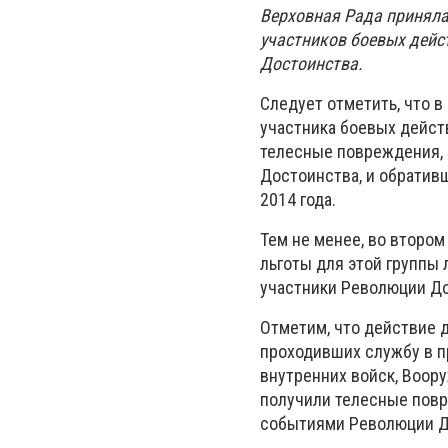
Верховная Рада приняла
участников боевых дейс
Достоинства.
Следует отметить, что 
участника боевых дейст
телесные повреждения, 
Достоинства, и обратив
2014 года.
Тем не менее, во второ
льготы для этой группы
участники Революции До
Отметим, что действие д
проходивших службу в п
внутренних войск, Воор
получили телесные повр
событиями Революции Д