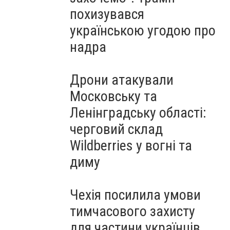
похизувався
українською угодою про
надра
Дрони атакували
Московську та
Ленінградську області:
черговий склад
Wildberries у вогні та
диму
Чехія посилила умови
тимчасового захисту
для частини українців