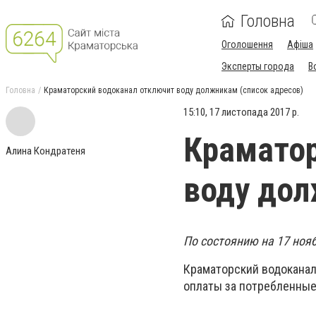
Головна
Оголошення
Афіша
Эксперты города
В
Головна
Краматорский водоканал отключит воду должникам (список адресов)
15:10, 17 листопада 2017 р.
Краматор
Алина Кондратеня
воду дол
По состоянию на 17 ноя
Краматорский водоканал
оплаты за потребленные