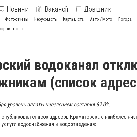
Новини
Вакансії
Довідник
Фотоотчеты
Нерухомість
Карта міста
Авто / Мото
Погода
опрос - ответ
ский водоканал откл
жникам (список адрес
бря уровень оплаты населением составил 52,0%.
 опубликовал список адресов Краматорска с наиболее низ
 услуги водоснабжения и водоотведения: