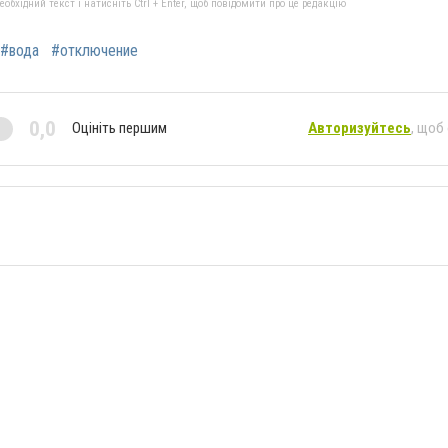
бхідний текст і натисніть Ctrl + Enter, щоб повідомити про це редакцію
#вода
#отключение
0,0
Оцініть першим
Авторизуйтесь
, щоб