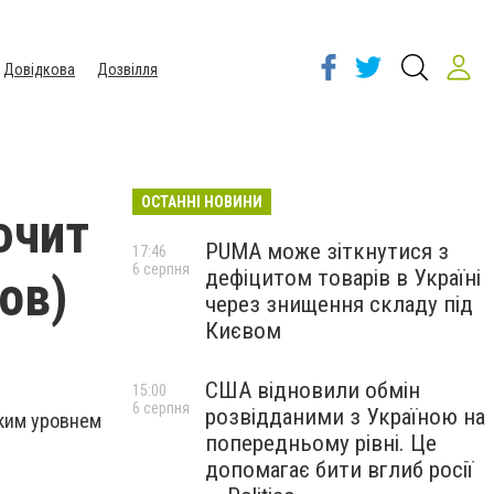
Довідкова
Дозвілля
ОСТАННІ НОВИНИ
ючит
PUMA може зіткнутися з
17:46
6 серпня
дефіцитом товарів в Україні
ов)
через знищення складу під
Києвом
США відновили обмін
15:00
6 серпня
розвідданими з Україною на
ким уровнем
попередньому рівні. Це
допомагає бити вглиб росії