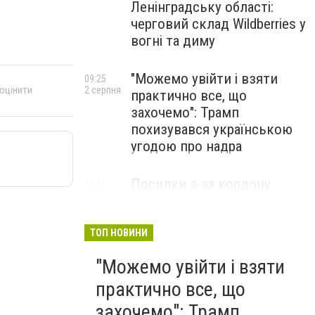
Ленінградську області:
черговий склад Wildberries у
вогні та диму
"Можемо увійти і взяти
09:25
 оцінити
2 серпня
практично все, що
захочемо": Трамп
похизувався українською
угодою про надра
Посилки з-за кордону
16:57
31 липня
можуть подорожчати: уряд
погодив нові податкові
правила
ТОП НОВИНИ
"Можемо увійти і взяти
практично все, що
захочемо": Трамп