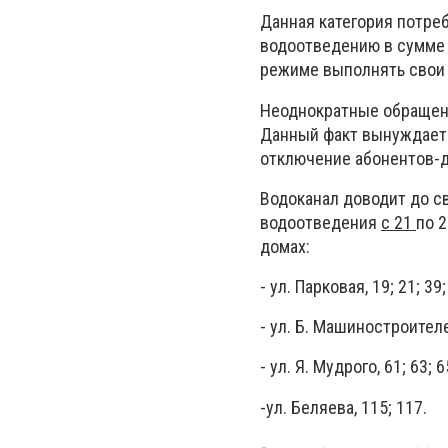
Данная категория потре
водоотведению в сумме 2
режиме выполнять свои 
Неоднократные обращени
Данный факт вынуждает 
отключение абонентов-д
Водоканал доводит до с
водоотведения
с 21
по 
домах:
- ул. Парковая, 19; 21; 39;
- ул. Б. Машиностроителей
- ул. Я. Мудрого, 61; 63; 6
-ул. Беляева, 115; 117.