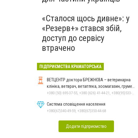
«Сталося щось дивне»: у
«Резерв+» стався збій,
доступ до сервісу
втрачено
ПІДПРИЄМСТВА КРАМАТОРСЬКА
ВЕТЦЕНТР доктора БРЕЖНЄВА – ветеринарна
клініка, ветврач, ветаптека, зоомагазин, грумер,
стрижки.
+380 (50) 695-37-55, +380 (626) 41-44-21, +380(95)533-90-03
Система сповіщення населення
+380(67)340-49-59, +380(67)350-44-68
Додати підприємство