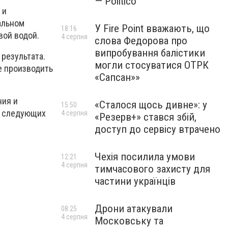
— Politico
 и
альном
У Fire Point вважають, що
18:16
вой водой.
4 серпня
слова Федорова про
випробування балістики
результата.
могли стосуватися ОТРК
е производить
«Сапсан»»
ния и
«Сталося щось дивне»: у
15:50
в следующих
4 серпня
«Резерв+» стався збій,
доступ до сервісу втрачено
Чехія посилила умови
12:21
4 серпня
тимчасового захисту для
частини українців
Дрони атакували
08:25
4 серпня
Московську та