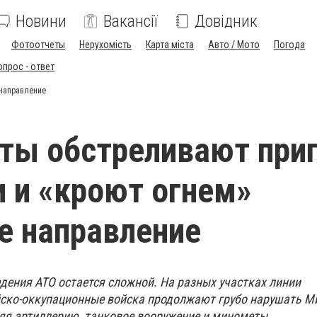
Новини
Вакансії
Довідник
Фотоотчеты
Нерухомість
Карта міста
Авто / Мото
Погода
опрос - ответ
 направление
ты обстреливают при
 и «кроют огнем»
е направление
дения АТО остается сложной. На разных участках линии
йско-оккупационные войска продолжают грубо нарушать М
яя артиллерию, танковое вооружение и минометы.