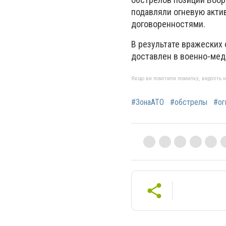
подавляли огневую акти
договоренностями.
В результате вражеских
доставлен в военно-ме
Якщо ви помітили помилку, виділіть нео
#ЗонаАТО
#обстрелы
#ог