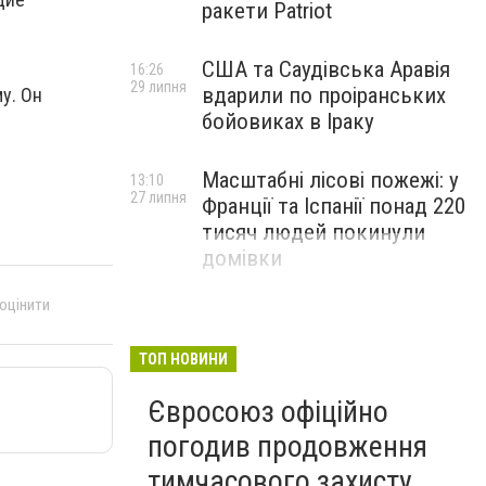
ракети Patriot
США та Саудівська Аравія
16:26
29 липня
вдарили по проіранських
у. Он
бойовиках в Іраку
Масштабні лісові пожежі: у
13:10
27 липня
Франції та Іспанії понад 220
тисяч людей покинули
домівки
 оцінити
ТОП НОВИНИ
Євросоюз офіційно
погодив продовження
тимчасового захисту