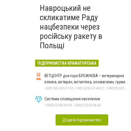
Навроцький не
скликатиме Раду
нацбезпеки через
російську ракету в
Польщі
ПІДПРИЄМСТВА КРАМАТОРСЬКА
ВЕТЦЕНТР доктора БРЕЖНЄВА – ветеринарна
клініка, ветврач, ветаптека, зоомагазин, грумер,
стрижки.
+380 (50) 695-37-55, +380 (626) 41-44-21, +380(95)533-90-03
Система сповіщення населення
+380(67)340-49-59, +380(67)350-44-68
Додати підприємство