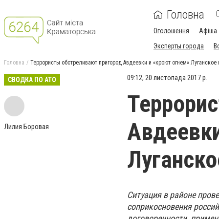
Головна
Оголошення
Афіша
Эксперты города
В
Головна
Террористы обстреливают пригород Авдеевки и «кроют огнем» Луганское
09:12, 20 листопада 2017 р.
СВОДКА ПО АТО
Террорис
Авдеевки
Лилия Боровая
Луганско
Ситуация в районе прове
соприкосновения росси
договоренности, примен