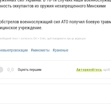
вность оккупантов из оружия незапрещенного Минскими
 обстрелов военнослужащий сил АТО получил боевую травм
дицинское учреждение.
бхідний текст і натисніть Ctrl + Enter, щоб повідомити про це редакцію
невыепровокации
#минометы
#раненые
0,0
Оцініть першим
Авторизуйтесь
, щоб