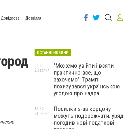
Довідкова
Дозвілля
ОСТАННІ НОВИНИ
город
"Можемо увійти і взяти
09:25
2 серпня
практично все, що
захочемо": Трамп
похизувався українською
угодою про надра
Посилки з-за кордону
16:57
31 липня
можуть подорожчати: уряд
инские
погодив нові податкові