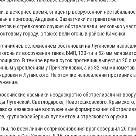
и, в вечернее время, эпицентр вооруженной нестабильнос
ья в пригород Авдеевки. Захватчики из гранатометов,
етов и стрелкового оружия обстреливали несколько участ
онтовому городу, а также вели огонь в районе Каменки.
тличились осложнением обстановки на Луганском направле
 огонь из вооружения танка, БМП, 120-ти и 82-мм миномето
роицкого. В темное время суток противник выпустил 20 сн
онным укреплениям у Причепиловки, а из 82-мм минометов 
дровки и Луганского. На этом же направлении противник 
ружение.
российские наемники неоднократно обстреливали из воору
цы Луганской, Светлодарска, Новотошковского, Крымского,
лавска незаконные вооруженные формирования обстрелива
ов, крупнокалиберных пулеметов и стрелкового оружия.
утки, по всей линии соприкосновения враг совершил 26 пр
уженных Сил Украины. В 16-ти случаях наши военнослужа