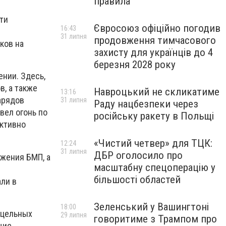
правила
ти
Євросоюз офіційно погодив
16:43
31 липня
продовження тимчасового
ков на
захисту для українців до 4
березня 2028 року
нии. Здесь,
в, а также
Навроцький не скликатиме
13:16
арядов
31 липня
Раду нацбезпеки через
вел огонь по
російську ракету в Польщі
активно
«Чистий четвер» для ТЦК:
12:24
31 липня
ДБР оголосило про
жения БМП, а
масштабну спецоперацію у
більшості областей
ли в
Зеленський у Вашингтоні
18:00
ицельных
29 липня
говоритиме з Трампом про
щие