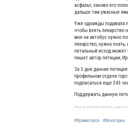
асфальт, заново его поло
дальше там ужасные ямы
Уже однажды подавала пе
чтобы взять лекарство н
мне на автобус нужно по
лекарство, нужно ехать, 
летальный исход может б
пишет автор петиции, И
За 3 дня данная петиция
профильном отделе горс
подписаться еще 243 чел
Поддержать данную пет
Якщо ви помітили помилку, виділіть нео
#Краматорск
#Ясногорка