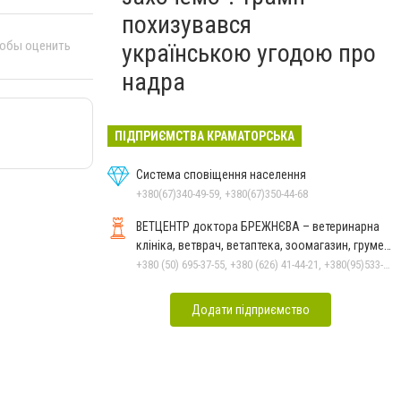
похизувався
тобы оценить
українською угодою про
надра
ПІДПРИЄМСТВА КРАМАТОРСЬКА
Система сповіщення населення
+380(67)340-49-59, +380(67)350-44-68
ВЕТЦЕНТР доктора БРЕЖНЄВА – ветеринарна
клініка, ветврач, ветаптека, зоомагазин, грумер,
стрижки.
+380 (50) 695-37-55, +380 (626) 41-44-21, +380(95)533-90-03
Додати підприємство