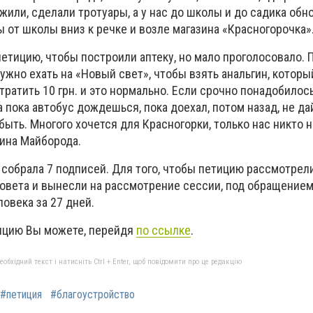
жили, сделали тротуары, а у нас до школы и до садика обно
 от школы вниз к речке и возле магазина «Красногорочка»
тицию, чтобы построили аптеку, но мало проголосовало. 
ужно ехать на «Новый свет», чтобы взять анальгин, который 
тратить 10 грн. и это нормально. Если срочно понадобилос
а пока автобус дождешься, пока доехал, потом назад, не дай
ыть. Многого хочется для Красногорки, только нас никто не
рина Майборода.
 собрала 7 подписей. Для того, чтобы петицию рассмотрел
овета и вынесли на рассмотрение сессии, под обращение
овека за 27 дней.
ицию Вы можете, перейдя
по ссылке
.
бхідний текст і натисніть Ctrl + Enter, щоб повідомити про це редакцію
#петиция
#благоустройство