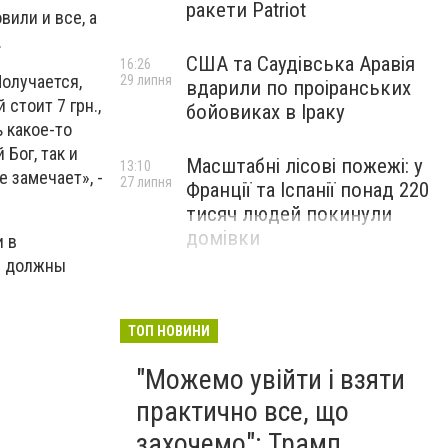
ракети Patriot
вили и все, а
.
США та Саудівська Аравія
16:26
Получается,
29 липня
вдарили по проіранських
стоит 7 грн.,
бойовиках в Іраку
ь какое-то
 Бог, так и
Масштабні лісові пожежі: у
13:10
 замечает», -
27 липня
Франції та Іспанії понад 220
тисяч людей покинули
домівки
и в
м должны
ТОП НОВИНИ
"Можемо увійти і взяти
практично все, що
захочемо": Трамп