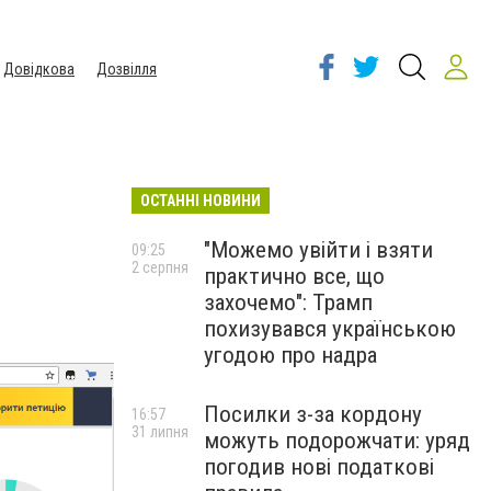
Довідкова
Дозвілля
ОСТАННІ НОВИНИ
"Можемо увійти і взяти
09:25
2 серпня
практично все, що
захочемо": Трамп
похизувався українською
угодою про надра
Посилки з-за кордону
16:57
31 липня
можуть подорожчати: уряд
погодив нові податкові