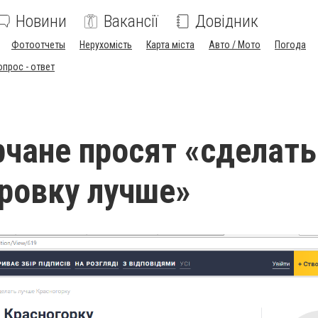
Новини
Вакансії
Довідник
Фотоотчеты
Нерухомість
Карта міста
Авто / Мото
Погода
опрос - ответ
чане просят «сделать
ровку лучше»