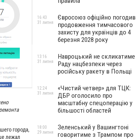
правила
Євросоюз офіційно погодив
16:43
31 липня
продовження тимчасового
захисту для українців до 4
березня 2028 року
Навроцький не скликатиме
13:16
31 липня
Раду нацбезпеки через
російську ракету в Польщі
«Чистий четвер» для ТЦК:
12:24
31 липня
ДБР оголосило про
щено
масштабну спецоперацію у
 ремонта
більшості областей
Зеленський у Вашингтоні
18:00
шего города,
29 липня
говоритиме з Трампом про
ьше лежал