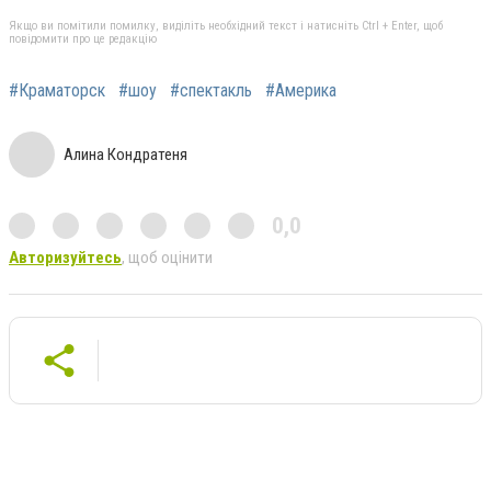
Якщо ви помітили помилку, виділіть необхідний текст і натисніть Ctrl + Enter, щоб
повідомити про це редакцію
#Краматорск
#шоу
#спектакль
#Америка
Алина Кондратеня
0,0
Авторизуйтесь
, щоб оцінити