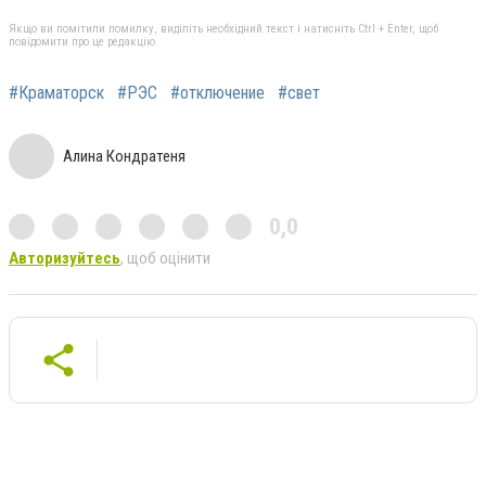
Якщо ви помітили помилку, виділіть необхідний текст і натисніть Ctrl + Enter, щоб
повідомити про це редакцію
#Краматорск
#РЭС
#отключение
#свет
Алина Кондратеня
0,0
Авторизуйтесь
, щоб оцінити