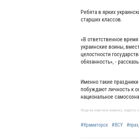
Ребята в ярких украинс
старших классов.
«В ответственное время
украинские воины, вмес
целостности государства
обязанность», - рассказ
Именно такие праздники
побуждают личность к о
национальное самосозна
Якщо ви помітили помилку, виділіть нео
#Краматорск
#ВСУ
#праз