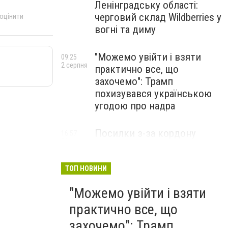
Ленінградську області:
черговий склад Wildberries у
 оцінити
вогні та диму
"Можемо увійти і взяти
09:25
2 серпня
практично все, що
захочемо": Трамп
похизувався українською
угодою про надра
Посилки з-за кордону
16:57
31 липня
можуть подорожчати: уряд
погодив нові податкові
правила
ТОП НОВИНИ
"Можемо увійти і взяти
практично все, що
захочемо": Трамп