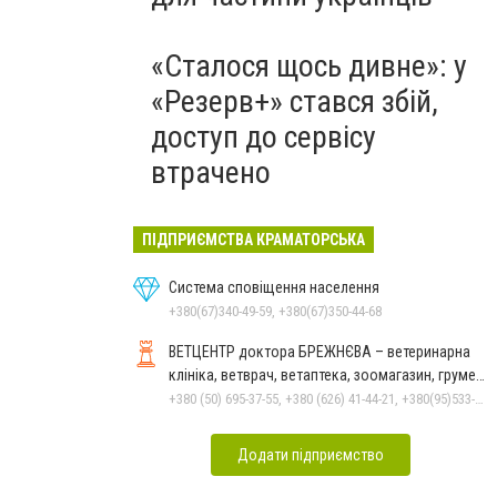
«Сталося щось дивне»: у
«Резерв+» стався збій,
доступ до сервісу
втрачено
ПІДПРИЄМСТВА КРАМАТОРСЬКА
Система сповіщення населення
+380(67)340-49-59, +380(67)350-44-68
ВЕТЦЕНТР доктора БРЕЖНЄВА – ветеринарна
клініка, ветврач, ветаптека, зоомагазин, грумер,
стрижки.
+380 (50) 695-37-55, +380 (626) 41-44-21, +380(95)533-90-03
Додати підприємство