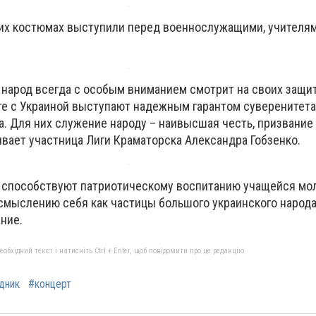
ких костюмах выступили перед военнослужащими, учителям
 народ всегда с особым вниманием смотрит на своих защит
те с Украиной выступают надежным гарантом суверенитета
. Для них служение народу – наивысшая честь, призвание
ывает участница Лиги Краматорска Александра Гобзенко.
 способствуют патриотическому воспитанию учащейся мо
смыслению себя как частицы большого украинского народ
ние.
бхідний текст і натисніть Ctrl + Enter, щоб повідомити про це редакцію
дник
#концерт