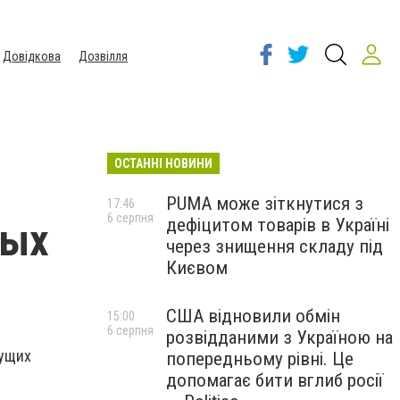
Довідкова
Дозвілля
ОСТАННІ НОВИНИ
PUMA може зіткнутися з
17:46
6 серпня
дефіцитом товарів в Україні
ных
через знищення складу під
Києвом
США відновили обмін
15:00
6 серпня
розвідданими з Україною на
дущих
попередньому рівні. Це
допомагає бити вглиб росії