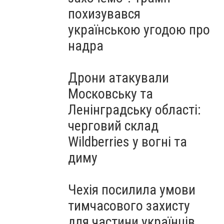
похизувався
українською угодою про
надра
Дрони атакували
Московську та
Ленінградську області:
черговий склад
Wildberries у вогні та
диму
Чехія посилила умови
тимчасового захисту
для частини українців