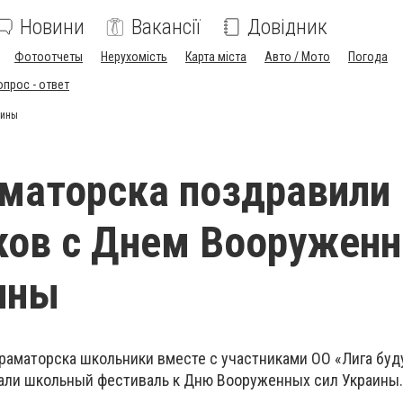
Новини
Вакансії
Довідник
Фотоотчеты
Нерухомість
Карта міста
Авто / Мото
Погода
опрос - ответ
аины
маторска поздравили
ков с Днем Вооружен
ины
раматорска школьники вместе с участниками ОО «Лига бу
али школьный фестиваль к Дню Вооруженных сил Украины.