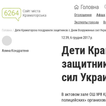
Головна
Оголошення
Афіша
Эксперты города
В
Головна
Дети Краматорска поздравили защитников с Днем Вооруженных сил Укр
12:39, 6 грудня 2017 р.
Дети Кра
Алина Кондратеня
защитни
сил Укра
В актовом зале ОШ №8 К
полицейских» организов