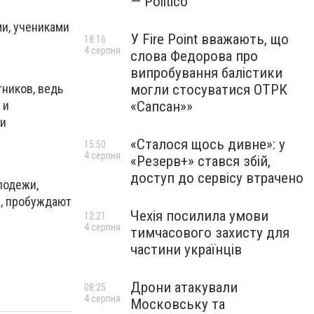
— Politico
и, учениками
У Fire Point вважають, що
18:16
4 серпня
слова Федорова про
випробування балістики
могли стосуватися ОТРК
ников, ведь
«Сапсан»»
 и
 и
«Сталося щось дивне»: у
15:50
4 серпня
«Резерв+» стався збій,
доступ до сервісу втрачено
лодежи,
а, пробуждают
Чехія посилила умови
12:21
4 серпня
тимчасового захисту для
частини українців
Дрони атакували
08:25
4 серпня
Московську та