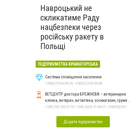
Навроцький не
скликатиме Раду
нацбезпеки через
російську ракету в
Польщі
ПІДПРИЄМСТВА КРАМАТОРСЬКА
Система сповіщення населення
+380(67)340-49-59, +380(67)350-44-68
ВЕТЦЕНТР доктора БРЕЖНЄВА – ветеринарна
клініка, ветврач, ветаптека, зоомагазин, грумер,
стрижки.
+380 (50) 695-37-55, +380 (626) 41-44-21, +380(95)533-90-03
Додати підприємство