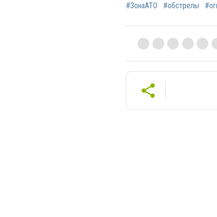
#ЗонаАТО
#обстрелы
#ог