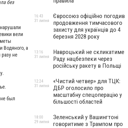
правила
шла без
Євросоюз офіційно погодив
16:43
31 липня
продовження тимчасового
 нарушали
захисту для українців до 4
евики вели
березня 2028 року
ометы
и Водяного, а
Навроцький не скликатиме
13:16
 разу не
31 липня
Раду нацбезпеки через
російську ракету в Польщі
у.
«Чистий четвер» для ТЦК:
12:24
31 липня
ье.
ДБР оголосило про
масштабну спецоперацію у
 не был
більшості областей
Зеленський у Вашингтоні
18:00
29 липня
говоритиме з Трампом про