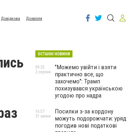
Довідкова
Дозвілля
ОСТАННІ НОВИНИ
лись
"Можемо увійти і взяти
09:25
2 серпня
практично все, що
захочемо": Трамп
похизувався українською
угодою про надра
раз
Посилки з-за кордону
16:57
31 липня
можуть подорожчати: уряд
погодив нові податкові