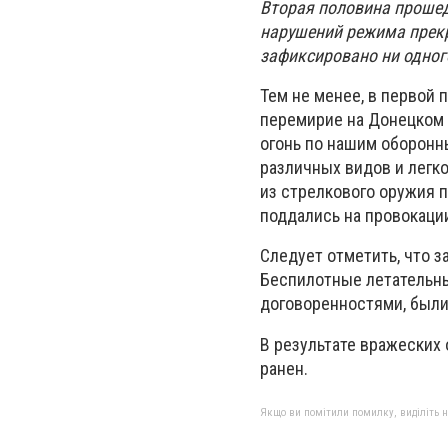
Вторая половина прошедш
нарушений режима прекр
зафиксировано ни одног
Тем не менее, в первой 
перемирие на Донецком 
огонь по нашим оборонн
различных видов и легко
из стрелкового оружия 
поддались на провокации
Следует отметить, что 
Беспилотные летательн
договоренностями, были
В результате вражеских
ранен.
Якщо ви помітили помилку, виділіть нео