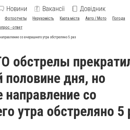
Новини
Вакансії
Довідник
Фотоотчеты
Нерухомість
Карта міста
Авто / Мото
Погода
опрос - ответ
направление со вчерашнего утра обстреляно 5 раз
ТО обстрелы прекрати
й половине дня, но
 направление со
го утра обстреляно 5 