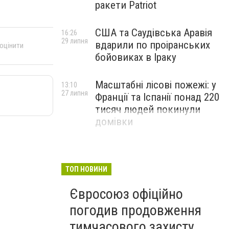
ракети Patriot
США та Саудівська Аравія
16:26
29 липня
вдарили по проіранських
 оцінити
бойовиках в Іраку
Масштабні лісові пожежі: у
13:10
27 липня
Франції та Іспанії понад 220
тисяч людей покинули
домівки
ТОП НОВИНИ
Євросоюз офіційно
погодив продовження
тимчасового захисту