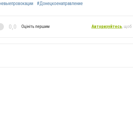
невыепровокации
#Донецкоенаправление
0,0
Оцініть першим
Авторизуйтесь
, щоб