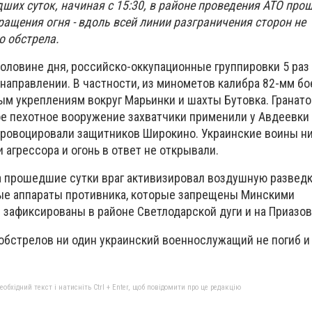
их суток, начиная с 15:30, в районе проведения АТО про
ащения огня - вдоль всей линии разграничения сторон не
о обстрела.
половине дня, российско-оккупационные группировки 5 раз
направлении. В частности, из минометов калибра 82-мм бо
ым укреплениям вокруг Марьинки и шахты Бутовка. Гранат
е пехотное вооружение захватчики применили у Авдеевки 
провоцировали защитников Широкино. Украинские воины ни
 агрессора и огонь в ответ не открывали.
за прошедшие сутки враг активизировал воздушную разведк
ые аппараты противника, которые запрещены Минскими
 зафиксированы в районе Светлодарской дуги и на Приазов
 обстрелов ни один украинский военнослужащий не погиб и
бхідний текст і натисніть Ctrl + Enter, щоб повідомити про це редакцію