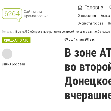
Головна
Оголошення
Афіша
Эксперты города
В
Головна
В зоне АТО обстрелы прекратились во второй половине дня, но Донецкое 
09:05, 4 січня 2018 р.
СВОДКА ПО АТО
В зоне А
во второ
Лилия Боровая
Донецкое
вчерашне