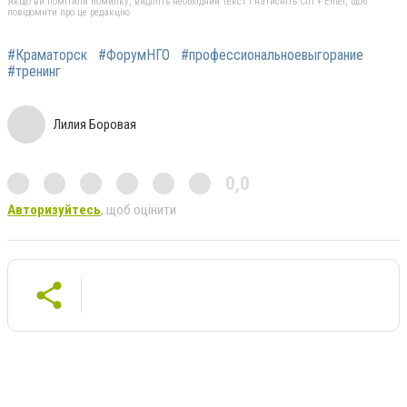
Якщо ви помітили помилку, виділіть необхідний текст і натисніть Ctrl + Enter, щоб
повідомити про це редакцію
#Краматорск
#ФорумНГО
#профессиональноевыгорание
#тренинг
Лилия Боровая
0,0
Авторизуйтесь
, щоб оцінити