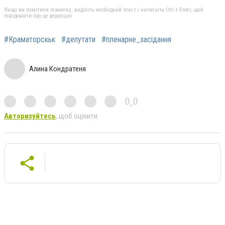
Якщо ви помітили помилку, виділіть необхідний текст і натисніть Ctrl + Enter, щоб
повідомити про це редакцію
#Краматорскьк
#депутати
#пленарне_засідання
Алина Кондратеня
0,0
Авторизуйтесь
, щоб оцінити