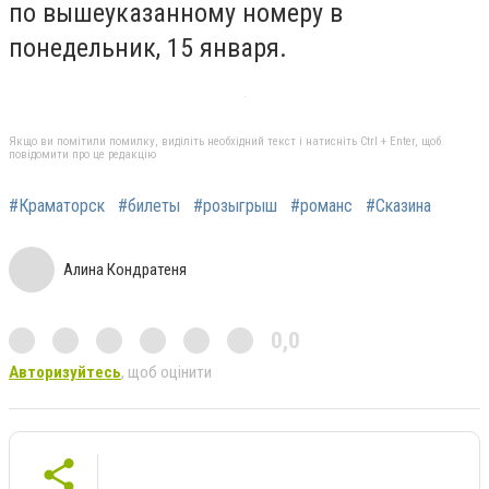
по вышеуказанному номеру в
понедельник, 15 января.
Якщо ви помітили помилку, виділіть необхідний текст і натисніть Ctrl + Enter, щоб
повідомити про це редакцію
#Краматорск
#билеты
#розыгрыш
#романс
#Сказина
Алина Кондратеня
0,0
Авторизуйтесь
, щоб оцінити