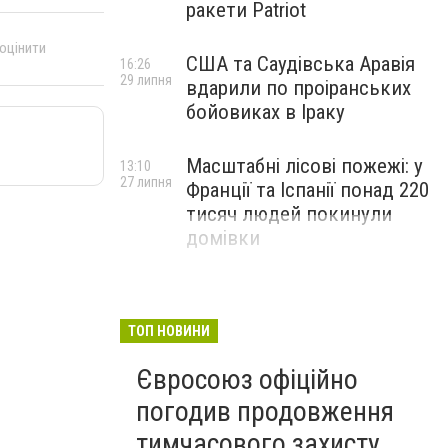
ракети Patriot
 оцінити
США та Саудівська Аравія
16:26
29 липня
вдарили по проіранських
бойовиках в Іраку
Масштабні лісові пожежі: у
13:10
27 липня
Франції та Іспанії понад 220
тисяч людей покинули
домівки
ТОП НОВИНИ
Євросоюз офіційно
погодив продовження
тимчасового захисту