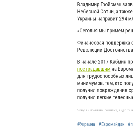
Владимир Гройсман заяв
Небесной Сотни, а такж
Украины направит 294 мл
«Сегодня мы примем реше
Финансовая поддержка с
Революции Достоинства 
В начале 2017 Кабмин п
пострадавшим
на Евром
для трудоспособных лиц
минимумов, тем, кто по
получил повреждения сре
получил легкие телесны
Якщо ви помітили помилку, виділіть нео
#Украина
#Евромайдан
#п