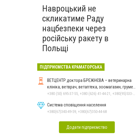
Навроцький не
скликатиме Раду
нацбезпеки через
російську ракету в
Польщі
ПІДПРИЄМСТВА КРАМАТОРСЬКА
ВЕТЦЕНТР доктора БРЕЖНЄВА – ветеринарна
клініка, ветврач, ветаптека, зоомагазин, грумер,
стрижки.
+380 (50) 695-37-55, +380 (626) 41-44-21, +380(95)533-90-03
Система сповіщення населення
+380(67)340-49-59, +380(67)350-44-68
Додати підприємство