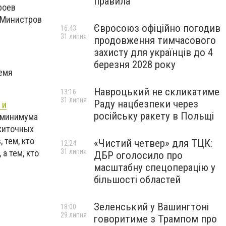
правила
роев
 Министров
Євросоюз офіційно погодив
16:43
31 липня
продовження тимчасового
захисту для українців до 4
березня 2028 року
емя
Навроцький не скликатиме
13:16
31 липня
Раду нацбезпеки через
 и
російську ракету в Польщі
 минимума
ожиточных
 тем, кто
«Чистий четвер» для ТЦК:
12:24
31 липня
а тем, кто
ДБР оголосило про
масштабну спецоперацію у
більшості областей
Зеленський у Вашингтоні
18:00
29 липня
говоритиме з Трампом про