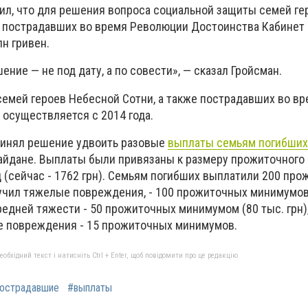
ил, что для решения вопроса социальной защиты семей ге
е пострадавших во время Революции Достоинства Кабинет
н гривен.
ние — не под дату, а по совести», — сказал Гройсман.
емей героев Небесной Сотни, а также пострадавших во вр
осуществляется с 2014 года.
ринял решение удвоить разовые
выплаты семьям погибших
айдане. Выплаты были привязаны к размеру прожиточного
 (сейчас - 1762 грн). Семьям погибших выплатили 200 пр
лучил тяжелые повреждения, - 100 прожиточных минимумов,
дней тяжести - 50 прожиточных минимумом (80 тыс. грн), 
е повреждения - 15 прожиточных минимумов.
бхідний текст і натисніть Ctrl + Enter, щоб повідомити про це редакцію
острадавшие
#выплаты