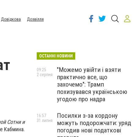
Довідкова
Дозвілля
ОСТАННІ НОВИНИ
ат
"Можемо увійти і взяти
09:25
2 серпня
практично все, що
захочемо": Трамп
похизувався українською
угодою про надра
Посилки з-за кордону
16:57
31 липня
ой Сотни и
можуть подорожчати: уряд
е Кабмина.
погодив нові податкові