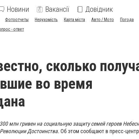
Новини
Вакансії
Довідник
Фотоотчеты
Нерухомість
Карта міста
Авто / Мото
Погода
опрос - ответ
вестно, сколько получ
вшие во время
дана
300 млн гривен на социальную защиту семей героев Небесн
 Революции Достоинства.
Об этом сообщают в пресс-центр