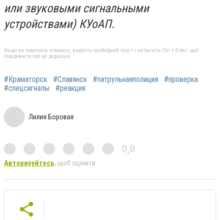
или звуковыми сигнальными
устройствами) КУоАП.
Якщо ви помітили помилку, виділіть необхідний текст і натисніть Ctrl + Enter, щоб
повідомити про це редакцію
#Краматорск
#Славянск
#патрульнаяполиция
#проверка
#спецсигналы
#реакция
Лилия Боровая
0,0
Авторизуйтесь
, щоб оцінити