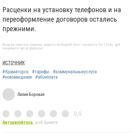
Расценки на установку телефонов и на
переоформление договоров остались
прежними.
Якщо ви помітили помилку, виділіть необхідний текст і натисніть Ctrl + Enter, щоб
повідомити про це редакцію
ИСТОЧНИК
#Краматорск
#тарифы
#коммунальныеуслуги
#нововведения
#абонплата
Лилия Боровая
0,0
Авторизуйтесь
, щоб оцінити