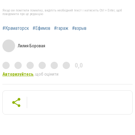
Якщо ви помітили помилку, виділіть необхідний текст і натисніть Ctrl + Enter, щоб
повідомити про це редакцію
#Краматорск
#Ефимов
#гараж
#взрыв
Лилия Боровая
0,0
Авторизуйтесь
, щоб оцінити