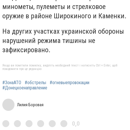
минометы, пулеметы и стрелковое
оружие в районе Широкиного и Каменки.
На других участках украинской обороны
нарушений режима тишины не
зафиксировано.
Якщо ви помітили помилку, виділіть необхідний текст і натисніть Ctrl + Enter, щоб
повідомити про це редакцію
#ЗонаАТО
#обстрелы
#огневыепровокации
#Донецкоенаправление
Лилия Боровая
0,0