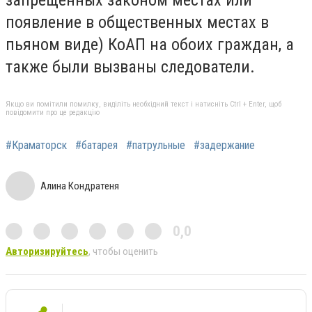
запрещенных законом местах или
появление в общественных местах в
пьяном виде) КоАП на обоих граждан, а
также были вызваны следователи.
Якщо ви помітили помилку, виділіть необхідний текст і натисніть Ctrl + Enter, щоб
повідомити про це редакцію
#Краматорск
#батарея
#патрульные
#задержание
Алина Кондратеня
0,0
Авторизируйтесь
, чтобы оценить