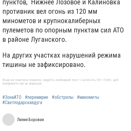
пунктов, Нижнее Лозовое и Калиновка
противник вел огонь из 120 мм
минометов и крупнокалиберных
пулеметов по опорным пунктам сил АТО
в районе Луганского.
На других участках нарушений режима
тишины не зафиксировано.
Якщо ви помітили помилку, виділіть необхідний текст і натисніть Ctrl + Enter, щоб
повідомити про це редакцію
#ЗонаАТО
#перемирие
#обстрелы
#минометы
#Светлодарскаядуга
Лилия Боровая