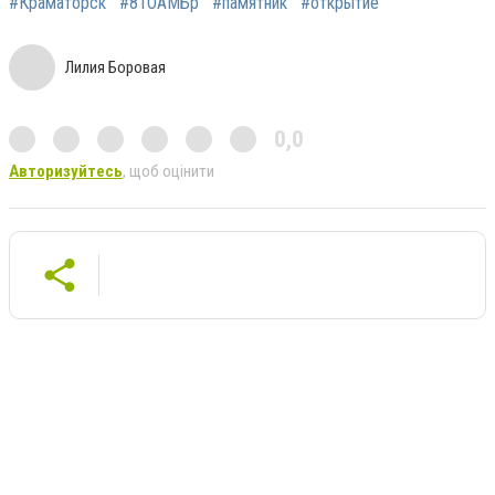
#Краматорск
#81ОАМБр
#памятник
#открытие
Лилия Боровая
0,0
Авторизуйтесь
, щоб оцінити