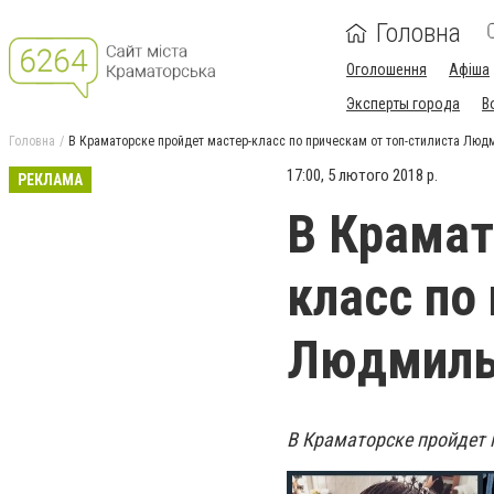
Головна
Оголошення
Афіша
Эксперты города
В
Головна
В Краматорске пройдет мастер-класс по прическам от топ-стилиста Лю
17:00, 5 лютого 2018 р.
РЕКЛАМА
В Крамат
класс по
Людмилы
В Краматорске пройдет 