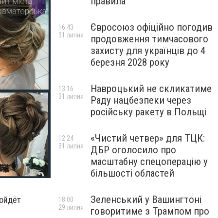
правила
Євросоюз офіційно погодив
16:43
31 липня
продовження тимчасового
захисту для українців до 4
березня 2028 року
Навроцький не скликатиме
13:16
31 липня
Раду нацбезпеки через
російську ракету в Польщі
«Чистий четвер» для ТЦК:
12:24
31 липня
ДБР оголосило про
масштабну спецоперацію у
більшості областей
Зеленський у Вашингтоні
ройдёт
18:00
29 липня
говоритиме з Трампом про