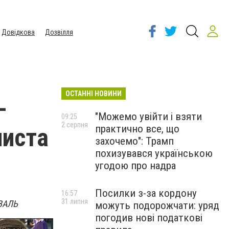
Довідкова
Дозвілля
ОСТАННІ НОВИНИ
-
"Можемо увійти і взяти
09:25
2 серпня
практично все, що
листа
захочемо": Трамп
похизувався українською
угодою про надра
Посилки з-за кордону
16:57
31 липня
ЕВАЛЬ
можуть подорожчати: уряд
погодив нові податкові