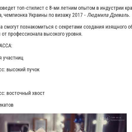
оведет топ-стилист с 8-ми летним опытом в индустрии кр
а, чемпионка Украины по визажу 2017 -
Людмила Древаль.
а смогут познакомиться с секретами создания изящного о
 от профессионала высокого уровня.
АССА:
ия участниц
асс: высокий пучок
асс: восточный хвост
икатов