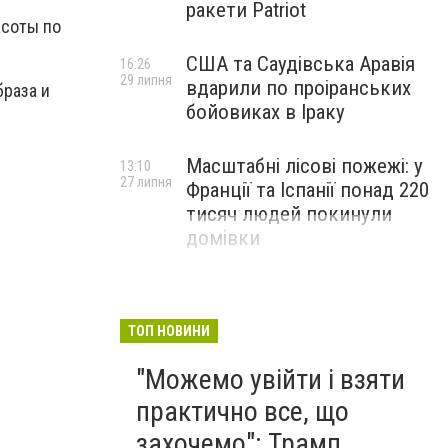
ракети Patriot
асоты по
США та Саудівська Аравія
16:26
29 липня
вдарили по проіранських
браза и
бойовиках в Іраку
Масштабні лісові пожежі: у
13:10
27 липня
Франції та Іспанії понад 220
тисяч людей покинули
домівки
ТОП НОВИНИ
"Можемо увійти і взяти
практично все, що
захочемо": Трамп