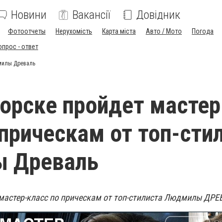
Новини
Вакансії
Довідник
Фотоотчеты
Нерухомість
Карта міста
Авто / Мото
Погода
опрос - ответ
дмилы Древаль
орске пройдет мастер
 прическам от топ-сти
 Древаль
мастер-класс по прическам от топ-стилиста Людмилы ДР