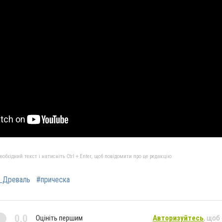
бхідний текст і натисніть Ctrl + Enter, щоб повідомити про це редакцію
_Древаль
#прическа
0,0
Оцініть першим
Авторизуйтесь
, щоб