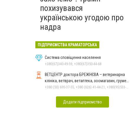
похизувався
українською угодою про
надра
ПІДПРИЄМСТВА КРАМАТОРСЬКА
Система сповіщення населення
+380(67)340-49-59, +380(67)350-44-68
ВЕТЦЕНТР доктора БРЕЖНЄВА – ветеринарна
клініка, ветврач, ветаптека, зоомагазин, грумер,
стрижки.
+380 (50) 695-37-55, +380 (626) 41-44-21, +380(95)533-90-03
Додати підприємство