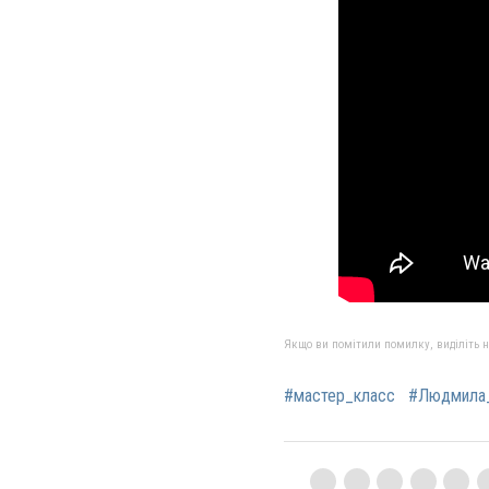
Якщо ви помітили помилку, виділіть нео
#мастер_класс
#Людмила