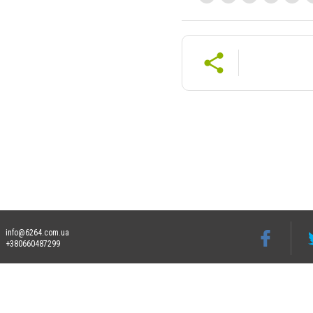
info@6264.com.ua
+380660487299
Допускається цитування матеріалів без отримання попередньої згоди 6264.com.ua за
пошукових систем гіперпосилання на цитовані статті не нижче другого абзацу в тек
Матеріали з плашками "Новини компаній", "Промо", "Партнерський матеріал", "Партнер