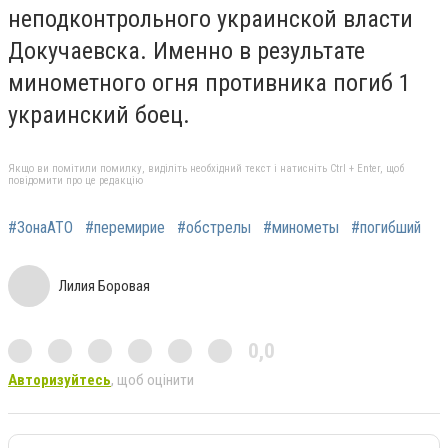
неподконтрольного украинской власти
Докучаевска. Именно в результате
минометного огня противника погиб 1
украинский боец.
Якщо ви помітили помилку, виділіть необхідний текст і натисніть Ctrl + Enter, щоб
повідомити про це редакцію
#ЗонаАТО
#перемирие
#обстрелы
#минометы
#погибший
Лилия Боровая
0,0
Авторизуйтесь
, щоб оцінити