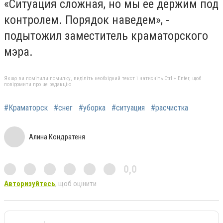
«Ситуация сложная, но мы ее держим под
контролем. Порядок наведем», -
подытожил заместитель краматорского
мэра.
Якщо ви помітили помилку, виділіть необхідний текст і натисніть Ctrl + Enter, щоб
повідомити про це редакцію
#Краматорск
#снег
#уборка
#ситуация
#расчистка
Алина Кондратеня
0,0
Авторизуйтесь
, щоб оцінити