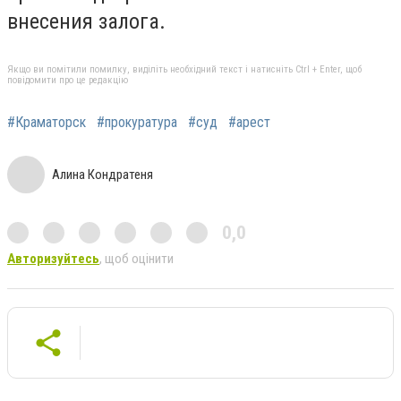
внесения залога.
Якщо ви помітили помилку, виділіть необхідний текст і натисніть Ctrl + Enter, щоб
повідомити про це редакцію
#Краматорск
#прокуратура
#суд
#арест
Алина Кондратеня
0,0
Авторизуйтесь
, щоб оцінити