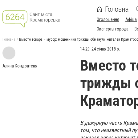
Головна
Оголошення
Афіша
Эксперты города
В
Головна
Вместо товара – мусор: мошенники трижды обманули жителей Краматор
14:29, 24 січня 2018 р.
Вместо т
Алина Кондратеня
трижды 
Крамато
В дежурную часть Крама
том, что неизвестный п
заказал через интернет 