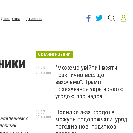
Довідкова
Дозвілля
ОСТАННІ НОВИНИ
ники
"Можемо увійти і взяти
09:25
2 серпня
практично все, що
захочемо": Трамп
похизувався українською
угодою про надра
Посилки з-за кордону
16:57
31 липня
заявлением о
можуть подорожчати: уряд
рпевший
погодив нові податкові
чил товар, то