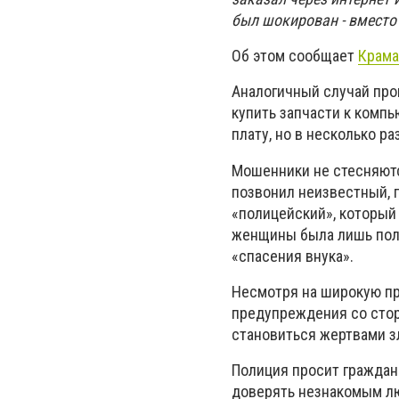
был шокирован - вместо
Об этом сообщает
Крама
Аналогичный случай пр
купить запчасти к компь
плату, но в несколько р
Мошенники не стесняютс
позвонил неизвестный, 
«полицейский», который
женщины была лишь поло
«спасения внука».
Несмотря на широкую п
предупреждения со стор
становиться жертвами 
Полиция просит граждан
доверять незнакомым л