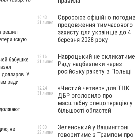
правила
Євросоюз офіційно погодив
16:43
31 липня
продовження тимчасового
захисту для українців до 4
а решил
березня 2028 року
материнскую
Навроцький не скликатиме
13:16
тней бабушке
31 липня
Раду нацбезпеки через
 взял
російську ракету в Польщі
 долларов. У
кам ради
«Чистий четвер» для ТЦК:
12:24
31 липня
ДБР оголосило про
масштабну спецоперацію у
одолжают
більшості областей
Зеленський у Вашингтоні
18:00
ию, не
29 липня
говоритиме з Трампом про