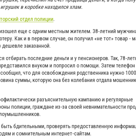
 игрушек в коробке находился хлам.
торский отдел полиции
.
оизошел еще с одним местным жителем. 38-летний мужчин
ютеру. Как и в первом случае, он получил «не тот» товар - 
аз дешевле заказанной.
я отбирать последние деньги и у пенсионеров. Так, 78-ле
представился внуком и попросил о помощи. Затем телефон
 сообщил, что для освобождения родственника нужно 1000
вина суммы, которую она без колебания отдала мошенни
рофилактически разъяснительную кампанию и регулярные
оны полиции, граждане из-за своей невнимательности пр
злоумышленников.
 быть бдительными, проверять предоставленную информац
юдям и сомнительным интернет-сайтам.