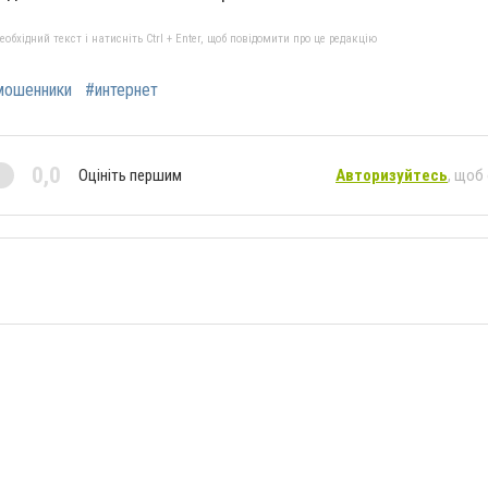
бхідний текст і натисніть Ctrl + Enter, щоб повідомити про це редакцію
мошенники
#интернет
0,0
Оцініть першим
Авторизуйтесь
, щоб