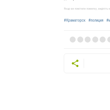
Якщо ви помітили помилку, виділіть нео
#Краматорск
#полиция
#