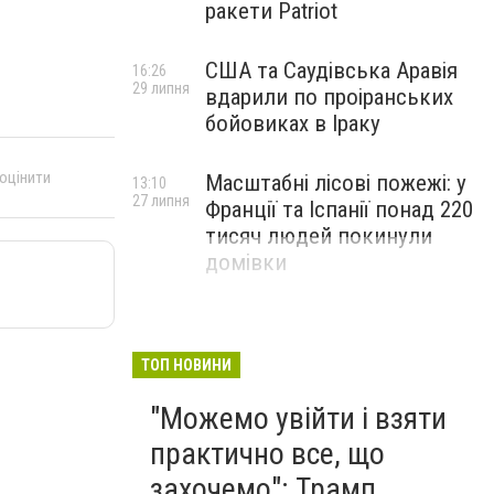
ракети Patriot
США та Саудівська Аравія
16:26
29 липня
вдарили по проіранських
бойовиках в Іраку
 оцінити
Масштабні лісові пожежі: у
13:10
27 липня
Франції та Іспанії понад 220
тисяч людей покинули
домівки
ТОП НОВИНИ
"Можемо увійти і взяти
практично все, що
захочемо": Трамп