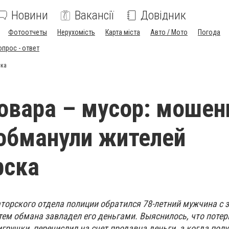
Новини
Вакансії
Довідник
Фотоотчеты
Нерухомість
Карта міста
Авто / Мото
Погода
опрос - ответ
ска
овара – мусор: мошен
обманули жителей
рска
торского отдела полиции обратился 78-летний мужчина с 
утем обмана завладел его деньгами. Выяснилось, что поте
игрушки, перечислил на счет продавца деньги, а когда полу