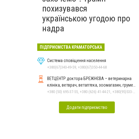
похизувався
українською угодою про
надра
ПІДПРИЄМСТВА КРАМАТОРСЬКА
Система сповіщення населення
+380(67)340-49-59, +380(67)350-44-68
ВЕТЦЕНТР доктора БРЕЖНЄВА – ветеринарна
клініка, ветврач, ветаптека, зоомагазин, грумер,
стрижки.
+380 (50) 695-37-55, +380 (626) 41-44-21, +380(95)533-90-03
Додати підприємство