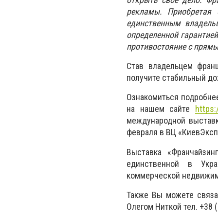
рекламы. Приобретая 
единственным владельц
определенной гарантией
противостояние с прям
Став владельцем фран
получите стабильный до
Ознакомиться подробне
на нашем сайте
https:
международной выставк
февраля в ВЦ «КиевЭксп
Выставка «Франчайзин
единственной в Укра
коммерческой недвижимо
Также Вы можете связат
Олегом Ниткой тел. +38 (