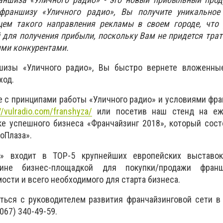
франшизу «Уличного радио», Вы получите уникальное
ем такого направления рекламы в своем городе, что 
 для получения прибыли, поскольку Вам не придется трат
ыми конкурентами.
шизы «Уличного радио», Вы быстро вернете вложенны
ход.
е с принципами работы «Уличного радио» и условиями ф
//vulradio.com/franshyza/
или посетив наш стенд на еж
е успешного бизнеса «Франчайзинг 2018», который сост
оПлаза».
г» входит в ТОР-5 крупнейших европейских выставо
ине бизнес-площадкой для покупки/продажи франш
сти и всего необходимого для старта бизнеса.
ься с руководителем развития франчайзинговой сети в 
067) 340-49-59.