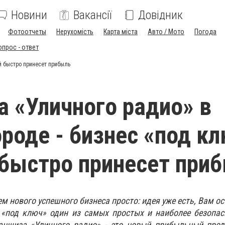
Новини
Вакансії
Довідник
Фотоотчеты
Нерухомість
Карта міста
Авто / Мото
Погода
опрос - ответ
й быстро принесет прибыль
 «Уличного радио» в
роде - бизнес «под кл
быстро принесет при
м нового успешного бизнеса просто: идея уже есть, Вам ос
с «под ключ» один из самых простых и наиболее безопа
аншиза «Уличного радио» - это новый прибыльный прод