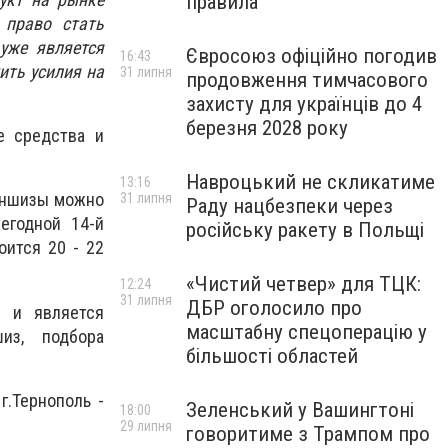
правила
 право стать
уже является
Євросоюз офіційно погодив
16:43
ить усилия на
31 липня
продовження тимчасового
захисту для українців до 4
березня 2028 року
е средства и
Навроцький не скликатиме
13:16
раншизы можно
31 липня
Раду нацбезпеки через
егодной 14-й
російську ракету в Польщі
оится 20 - 22
«Чистий четвер» для ТЦК:
12:24
31 липня
ДБР оголосило про
к и является
масштабну спецоперацію у
из, подбора
більшості областей
г.Тернополь -
Зеленський у Вашингтоні
18:00
29 липня
говоритиме з Трампом про