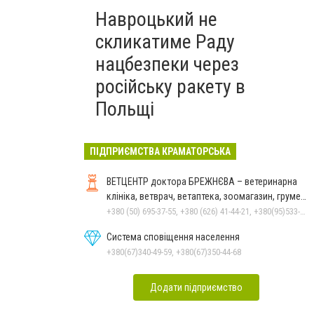
Навроцький не
скликатиме Раду
нацбезпеки через
російську ракету в
Польщі
ПІДПРИЄМСТВА КРАМАТОРСЬКА
ВЕТЦЕНТР доктора БРЕЖНЄВА – ветеринарна
клініка, ветврач, ветаптека, зоомагазин, грумер,
стрижки.
+380 (50) 695-37-55, +380 (626) 41-44-21, +380(95)533-90-03
Система сповіщення населення
+380(67)340-49-59, +380(67)350-44-68
Додати підприємство