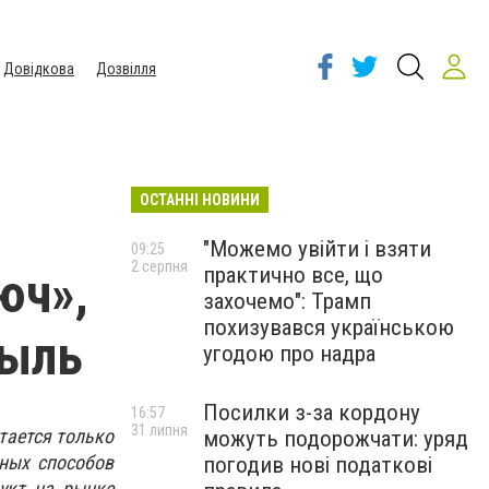
Довідкова
Дозвілля
ОСТАННІ НОВИНИ
"Можемо увійти і взяти
09:25
2 серпня
практично все, що
юч»,
захочемо": Трамп
похизувався українською
быль
угодою про надра
Посилки з-за кордону
16:57
31 липня
тается только
можуть подорожчати: уряд
сных способов
погодив нові податкові
укт на рынке