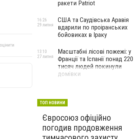
ракети Patriot
США та Саудівська Аравія
16:26
29 липня
вдарили по проіранських
бойовиках в Іраку
 оцінити
Масштабні лісові пожежі: у
13:10
27 липня
Франції та Іспанії понад 220
тисяч людей покинули
домівки
ТОП НОВИНИ
Євросоюз офіційно
погодив продовження
тимчасового захисту