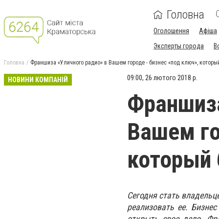
Головна
Оголошення
Афіша
Эксперты города
В
Головна
Франшиза «Уличного радио» в Вашем городе - бизнес «под ключ», которы
09:00, 26 лютого 2018 р.
НОВИНИ КОМПАНІЙ
Франшиза
Вашем го
который 
Сегодня стать владельце
реализовать ее. Бизне
открыть свое дело. Фр