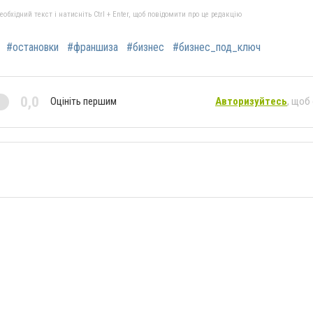
бхідний текст і натисніть Ctrl + Enter, щоб повідомити про це редакцію
#остановки
#франшиза
#бизнес
#бизнес_под_ключ
0,0
Оцініть першим
Авторизуйтесь
, щоб