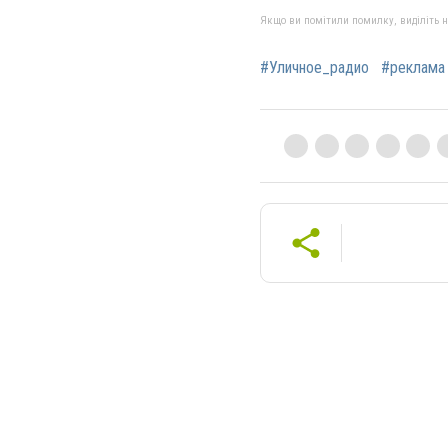
Якщо ви помітили помилку, виділіть нео
#Уличное_радио
#реклама