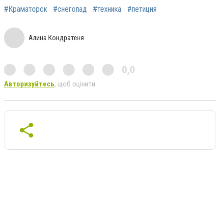
#Краматорск
#снегопад
#техника
#петиция
Алина Кондратеня
0,0
Авторизуйтесь
, щоб оцінити