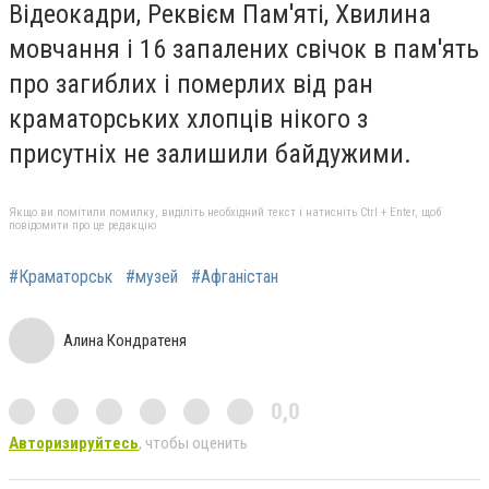
Відеокадри, Реквієм Пам'яті, Хвилина
мовчання і 16 запалених свічок в пам'ять
про загиблих і померлих від ран
краматорських хлопців нікого з
присутніх не залишили байдужими.
Якщо ви помітили помилку, виділіть необхідний текст і натисніть Ctrl + Enter, щоб
повідомити про це редакцію
#Краматорськ
#музей
#Афганістан
Алина Кондратеня
0,0
Авторизируйтесь
, чтобы оценить