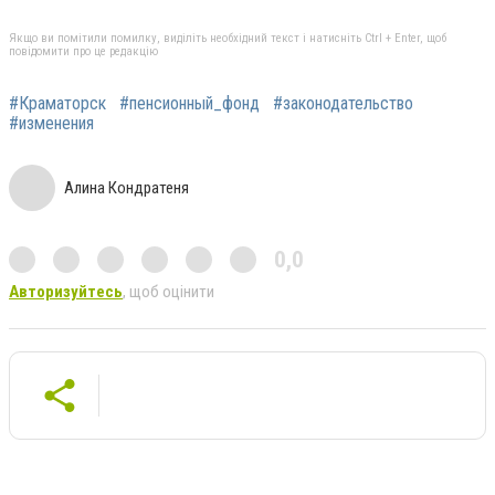
Якщо ви помітили помилку, виділіть необхідний текст і натисніть Ctrl + Enter, щоб
повідомити про це редакцію
#Краматорск
#пенсионный_фонд
#законодательство
#изменения
Алина Кондратеня
0,0
Авторизуйтесь
, щоб оцінити