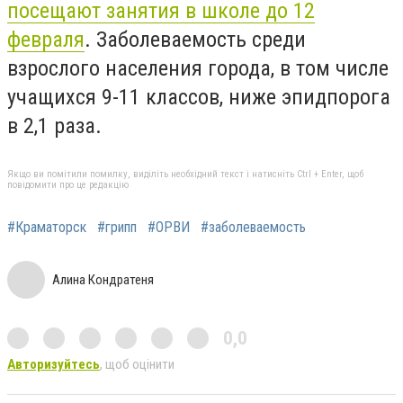
посещают занятия в школе до 12
февраля
. Заболеваемость среди
взрослого населения города, в том числе
учащихся 9-11 классов, ниже эпидпорога
в 2,1 раза.
Якщо ви помітили помилку, виділіть необхідний текст і натисніть Ctrl + Enter, щоб
повідомити про це редакцію
#Краматорск
#грипп
#ОРВИ
#заболеваемость
Алина Кондратеня
0,0
Авторизуйтесь
, щоб оцінити