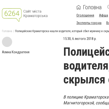
Головна
Оголошення
Афіша
Эксперты города
В
Головна
Полицейские Краматорска нашли водителя, который сбил мужчину и скр
15:30, 6 лютого 2018 р.
Полицейс
Алина Кондратеня
водителя
скрылся 
В полицию Краматорска 
Магнитогорской, сообща