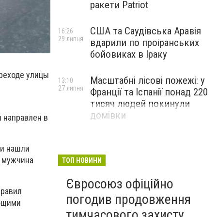
ракети Patriot
США та Саудівська Аравія
16:26
29 липня
вдарили по проіранських
бойовиках в Іраку
ереходе улицы
Масштабні лісові пожежі: у
13:10
27 липня
Франції та Іспанії понад 220
тисяч людей покинули
домівки
л направлен в
ии нашли
й мужчина
ТОП НОВИНИ
Євросоюз офіційно
правил
погодив продовження
яющими
тимчасового захисту