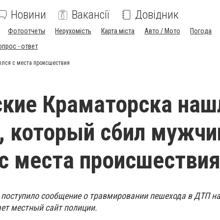
Новини
Вакансії
Довідник
Фотоотчеты
Нерухомість
Карта міста
Авто / Мото
Погода
опрос - ответ
ылся с места происшествия
кие Краматорска наш
, который сбил мужчи
с места происшестви
поступило сообщение о травмировании пешехода в ДТП на
ет местный сайт полиции.