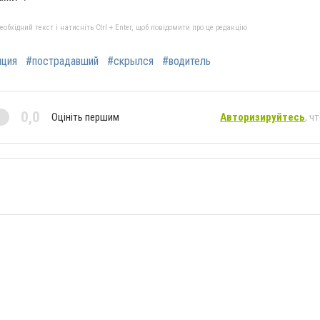
бхідний текст і натисніть Ctrl + Enter, щоб повідомити про це редакцію
иция
#пострадавший
#скрылся
#водитель
0,0
Оцініть першим
Авторизируйтесь
, ч