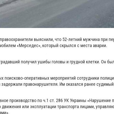
правоохранители выяснили, что 52-летний мужчина при п
мобилем «Мерседес», который скрылся с места аварии.
традавший получил ушибы головы и грудной клетки. Он бы
ых поисково-оперативных мероприятий сотрудники полиц
 задержали правонарушителя. Им оказался ранее судимы
вное производство по ч.1 ст. 286 УК Украины «Нарушение 
 движения или эксплуатации транспорта лицами, управл
ами».