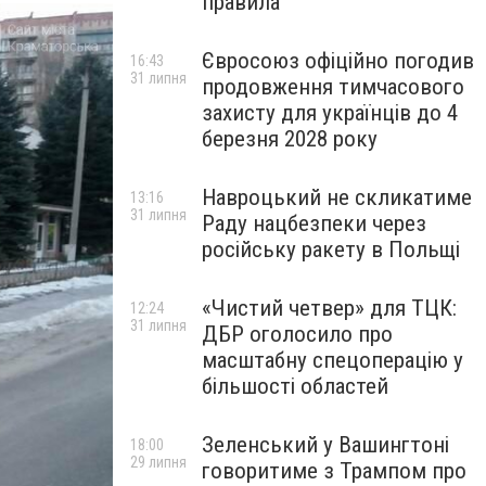
правила
Євросоюз офіційно погодив
16:43
31 липня
продовження тимчасового
захисту для українців до 4
березня 2028 року
Навроцький не скликатиме
13:16
31 липня
Раду нацбезпеки через
російську ракету в Польщі
«Чистий четвер» для ТЦК:
12:24
31 липня
ДБР оголосило про
масштабну спецоперацію у
більшості областей
Зеленський у Вашингтоні
18:00
29 липня
говоритиме з Трампом про