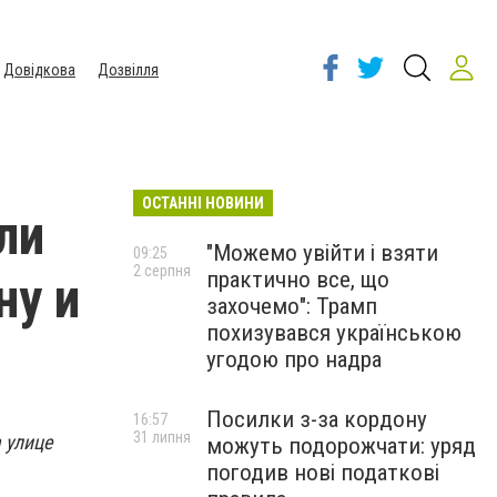
Довідкова
Дозвілля
ОСТАННІ НОВИНИ
ли
"Можемо увійти і взяти
09:25
2 серпня
практично все, що
ну и
захочемо": Трамп
похизувався українською
я
угодою про надра
Посилки з-за кордону
16:57
31 липня
 улице
можуть подорожчати: уряд
погодив нові податкові