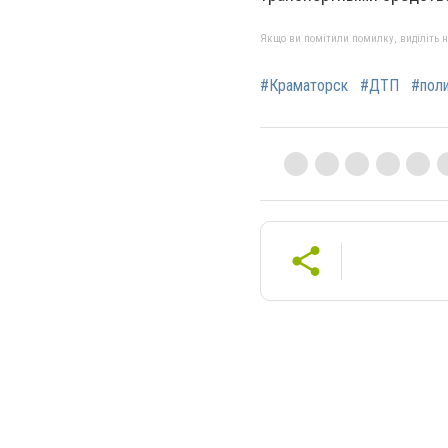
Якщо ви помітили помилку, виділіть нео
#Краматорск
#ДТП
#пол