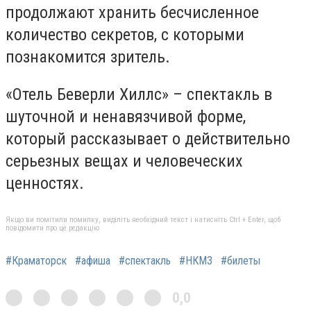
продолжают хранить бесчисленное
количество секретов, с которыми
познакомится зритель.
«Отель Беверли Хиллс» – спектакль в
шуточной и ненавязчивой форме,
который рассказывает о действительно
серьезных вещах и человеческих
ценностях.
Якщо ви помітили помилку, виділіть необхідний текст і натисніть Ctrl + Enter, щоб
повідомити про це редакцію
#Краматорск
#афиша
#спектакль
#НКМЗ
#билеты
0,0