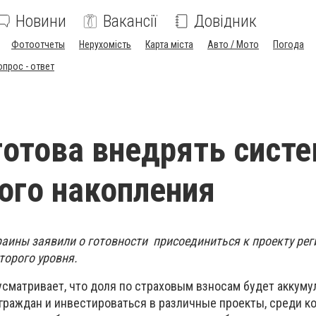
Новини
Вакансії
Довідник
Фотоотчеты
Нерухомість
Карта міста
Авто / Мото
Погода
опрос - ответ
готова внедрять сист
ого накопления
аины заявили о готовности присоединиться к проекту рег
торого уровня.
усматривает, что доля по страховым взносам будет аккуму
граждан и инвестироваться в различные проекты, среди к