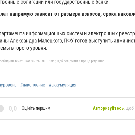
ственные облигации или государственные банки.
ат напрямую зависит от размера взносов, срока накопл
.
партамента информационных систем и электронных реест
ины Александра Малецкого, ПФУ готов выступить админис
темы второго уровня.
бхідний текст і натисніть Ctrl + Enter, щоб повідомити про це редакцію
йуровень
#накопление
#аккумуляция
0,0
Оцініть першим
Авторизуйтесь
, щоб