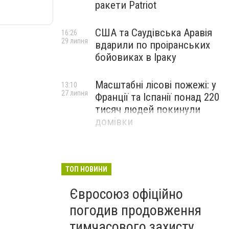
ракети Patriot
США та Саудівська Аравія
16:26
29 липня
вдарили по проіранських
бойовиках в Іраку
Масштабні лісові пожежі: у
13:10
27 липня
Франції та Іспанії понад 220
тисяч людей покинули
домівки
ТОП НОВИНИ
Євросоюз офіційно
погодив продовження
тимчасового захисту