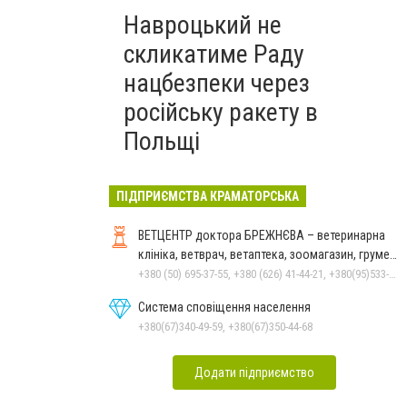
Навроцький не
скликатиме Раду
нацбезпеки через
російську ракету в
Польщі
ПІДПРИЄМСТВА КРАМАТОРСЬКА
ВЕТЦЕНТР доктора БРЕЖНЄВА – ветеринарна
клініка, ветврач, ветаптека, зоомагазин, грумер,
стрижки.
+380 (50) 695-37-55, +380 (626) 41-44-21, +380(95)533-90-03
Система сповіщення населення
+380(67)340-49-59, +380(67)350-44-68
Додати підприємство