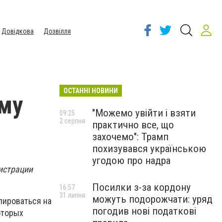
Довідкова
Дозвілля
ОСТАННІ НОВИНИ
ему
"Можемо увійти і взяти
09:25
2 серпня
практично все, що
захочемо": Трамп
похизувався українською
угодою про надра
истрации
Посилки з-за кордону
16:57
31 липня
можуть подорожчати: уряд
лироваться на
погодив нові податкові
оторых