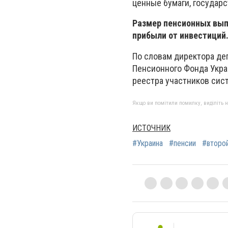
ценные бумаги, государ
Размер пенсионных выпл
прибыли от инвестиций
По словам директора де
Пенсионного Фонда Укра
реестра участников сис
Якщо ви помітили помилку, виділіть нео
ИСТОЧНИК
#Украина
#пенсии
#второ