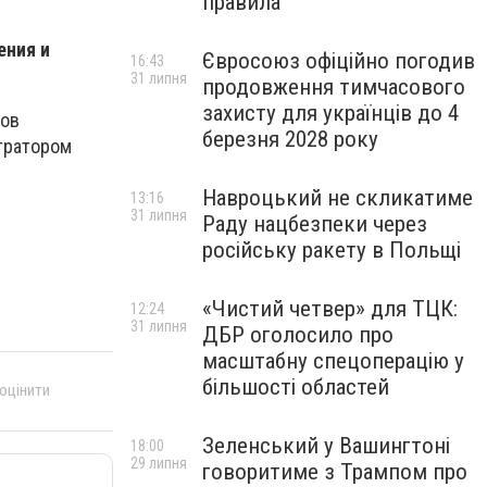
правила
ения и
Євросоюз офіційно погодив
16:43
31 липня
продовження тимчасового
захисту для українців до 4
ров
березня 2028 року
тратором
Навроцький не скликатиме
13:16
31 липня
Раду нацбезпеки через
російську ракету в Польщі
«Чистий четвер» для ТЦК:
12:24
31 липня
ДБР оголосило про
масштабну спецоперацію у
більшості областей
 оцінити
Зеленський у Вашингтоні
18:00
29 липня
говоритиме з Трампом про