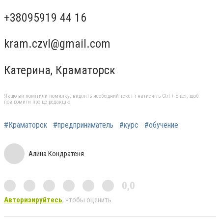
+38095919 44 16
kram.czvl@gmail.com
Катерина, Краматорск
Якщо ви помітили помилку, виділіть необхідний текст і натисніть Ctrl + Enter, щоб
повідомити про це редакцію
#Краматорск
#предприниматель
#курс
#обучение
Алина Кондратеня
0,0
Авторизируйтесь
, чтобы оценить