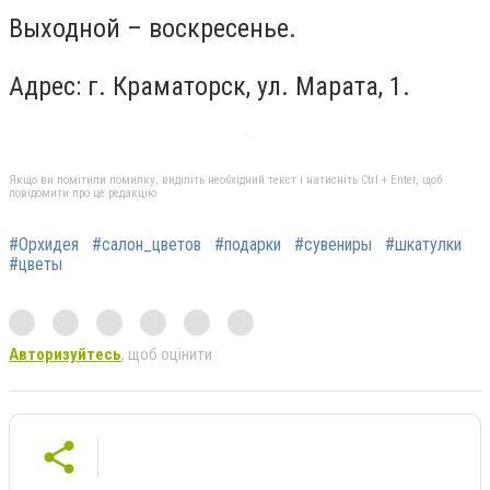
Выходной – воскресенье.
Адрес: г. Краматорск, ул. Марата, 1.
Якщо ви помітили помилку, виділіть необхідний текст і натисніть Ctrl + Enter, щоб
повідомити про це редакцію
#Орхидея
#салон_цветов
#подарки
#сувениры
#шкатулки
#цветы
Авторизуйтесь
, щоб оцінити