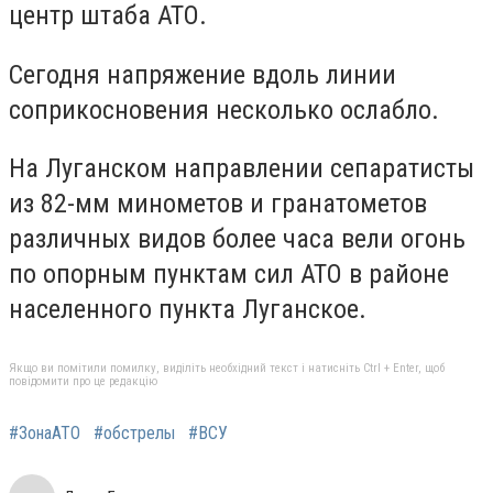
центр штаба АТО.
Сегодня напряжение вдоль линии
соприкосновения несколько ослабло.
На Луганском направлении сепаратисты
из 82-мм минометов и гранатометов
различных видов более часа вели огонь
по опорным пунктам сил АТО в районе
населенного пункта Луганское.
Якщо ви помітили помилку, виділіть необхідний текст і натисніть Ctrl + Enter, щоб
повідомити про це редакцію
#ЗонаАТО
#обстрелы
#ВСУ