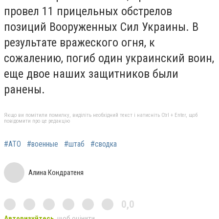
провел 11 прицельных обстрелов
позиций Вооруженных Сил Украины. В
результате вражеского огня, к
сожалению, погиб один украинский воин,
еще двое наших защитников были
ранены.
Якщо ви помітили помилку, виділіть необхідний текст і натисніть Ctrl + Enter, щоб
повідомити про це редакцію
#АТО
#военные
#штаб
#сводка
Алина Кондратеня
0,0
Авторизуйтесь
, щоб оцінити