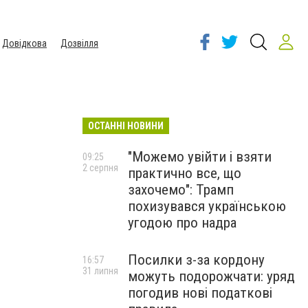
Довідкова
Дозвілля
ОСТАННІ НОВИНИ
"Можемо увійти і взяти
09:25
2 серпня
практично все, що
захочемо": Трамп
похизувався українською
-
угодою про надра
Посилки з-за кордону
16:57
31 липня
можуть подорожчати: уряд
погодив нові податкові