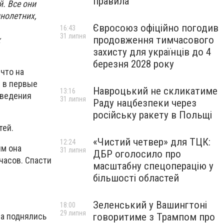
правила
. Все они
нолетних,
Євросоюз офіційно погодив
16:43
31 липня
продовження тимчасового
х
захисту для українців до 4
березня 2028 року
что на
ы в первые
Навроцький не скликатиме
13:16
аведения
31 липня
Раду нацбезпеки через
російську ракету в Польщі
тей.
«Чистий четвер» для ТЦК:
12:24
ым она
31 липня
ДБР оголосило про
часов. Спасти
масштабну спецоперацію у
більшості областей
Зеленський у Вашингтоні
18:00
29 липня
на поднялись
говоритиме з Трампом про