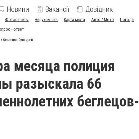
Новини
Вакансії
Довідник
Фотоотчеты
Нерухомість
Карта міста
Авто / Мото
Погода
опрос - ответ
х беглецов-бунтарей
ра месяца полиция
ы разыскала 66
еннолетних беглецов