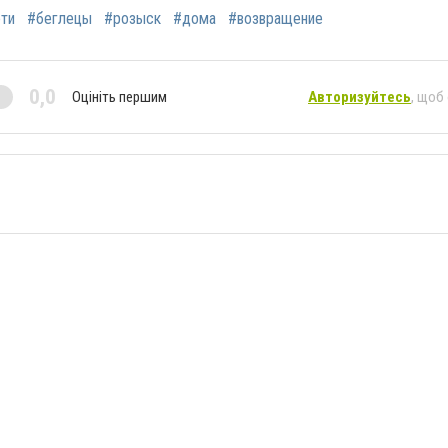
ти
#беглецы
#розыск
#дома
#возвращение
0,0
Оцініть першим
Авторизуйтесь
, щоб