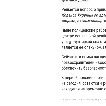
Решается вопрос о прив
Кодекса Украины об ад
лицами, их заменяющими
Ныне полицейские работ
центре социальной реаби
улицу. Бунтаркой она ст
является ее опекуном, з
Сейчас эти семьи наход
правоохранителей - вос
обеспечить безопаснос
В первой половине февр
на сегодня, остаются 4 
находятся на временно 
Якщо ви помітили помилку, виділіть нео