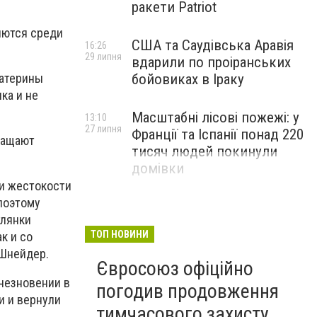
ракети Patriot
яются среди
США та Саудівська Аравія
16:26
29 липня
вдарили по проіранських
катерины
бойовиках в Іраку
ка и не
Масштабні лісові пожежі: у
13:10
27 липня
Франції та Іспанії понад 220
ращают
тисяч людей покинули
домівки
 и жестокости
поэтому
глянки
ТОП НОВИНИ
к и со
 Шнейдер.
Євросоюз офіційно
счезновении в
погодив продовження
и и вернули
тимчасового захисту