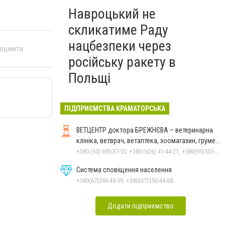
Навроцький не
скликатиме Раду
нацбезпеки через
 оцінити
російську ракету в
Польщі
ПІДПРИЄМСТВА КРАМАТОРСЬКА
ВЕТЦЕНТР доктора БРЕЖНЄВА – ветеринарна
клініка, ветврач, ветаптека, зоомагазин, грумер,
стрижки.
+380 (50) 695-37-55, +380 (626) 41-44-21, +380(95)533-90-03
Система сповіщення населення
+380(67)340-49-59, +380(67)350-44-68
Додати підприємство