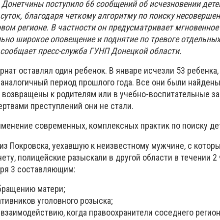
 Донетчины поступило 66 сообщений об исчезновении детей
суток, благодаря четкому алгоритму по поиску несовершен
вом регионе. В частности он предусматривает мгновенное
ьно широкое оповещение и поднятие по тревоге отдельны
 сообщает пресс-служба ГУНП Донецкой области.
нат оставлял один ребенок. В январе исчезли 53 ребенка, 
 аналогичный период прошлого года. Все они были найден
 возвращены к родителям или в учебно-воспитательные з
ртвами преступлений они не стали.
рименение современных, комплексных практик по поиску де
 из Покровска, уехавшую к неизвестному мужчине, с котор
ету, полицейские разыскали в другой области в течении 2 
аря 3 составляющим:
бращению матери;
тивников уголовного розыска;
взаимодействию, когда правоохранители соседнего регио