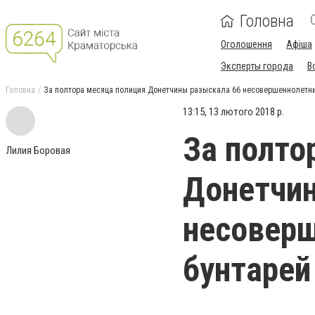
Головна
Оголошення
Афіша
Эксперты города
В
Головна
За полтора месяца полиция Донетчины разыскала 66 несовершеннолетни
13:15, 13 лютого 2018 р.
За полто
Лилия Боровая
Донетчин
несоверш
бунтарей