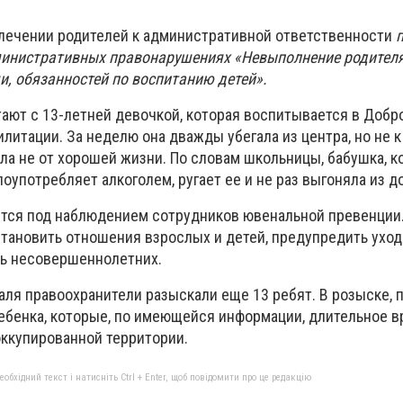
лечении родителей к административной ответственности
п
министративных правонарушениях «Невыполнение родител
, обязанностей по воспитанию детей».
ают с 13-летней девочкой, которая воспитывается в Доб
литации. За неделю она дважды убегала из центра, но не к
ала не от хорошей жизни. По словам школьницы, бабушка, к
лоупотребляет алкоголем, ругает ее и не раз выгоняла из д
ятся под наблюдением сотрудников ювенальной превенции
становить отношения взрослых и детей, предупредить уход
ть несовершеннолетних.
аля правоохранители разыскали еще 13 ребят. В розыске, 
ребенка, которые, по имеющейся информации, длительное 
оккупированной территории.
бхідний текст і натисніть Ctrl + Enter, щоб повідомити про це редакцію