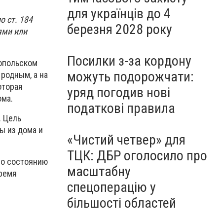
для українців до 4
о ст. 184
березня 2028 року
ями или
Посилки з-за кордону
ропольском
можуть подорожчати:
 родным, а на
оторая
уряд погодив нові
ома.
податкові правила
. Цель
ы из дома и
«Чистий четвер» для
ТЦК: ДБР оголосило про
по состоянию
масштабну
время
спецоперацію у
більшості областей