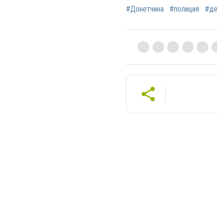
#Донетчина
#полиция
#де