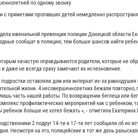
шеннолетней по одному звонку.
ки с приметами пропавших детей немедленно распростран
тдела ювенальной превенции полиции Донецкой области Е
одные сообщат в полицию, тем больше шансов найти ребен
 которым зачастую оправдываются родители, которые не об
 и даже не всегда сразу замечают их исчезновение.
 подростки оставляли дом или интернат из-за равнодушия
тельной жизни. 4 несовершеннолетних бежали повторно, 
 лишь часть нашей работы. По возвращении беглеца или бе
омплекс профилактических мероприятий как с ребенком, та
 ребенок больше не хотел бежать », - отметила Екатерина
родственники 2 подруг 14-ти и 17-ти лет сообщили об их и
дня. Несмотря на это, полицейские в тот же день разыскал