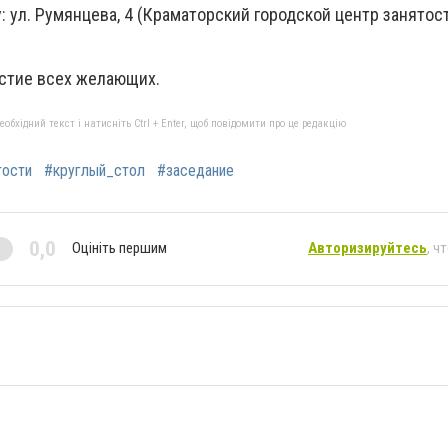
: ул. Румянцева, 4 (Краматорский городской центр занятост
стие всех желающих.
бхідний текст і натисніть Ctrl + Enter, щоб повідомити про це редакцію
тости
#круглый_стол
#заседание
0,0
Оцініть першим
Авторизируйтесь
, ч