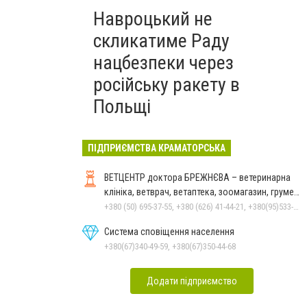
Навроцький не
скликатиме Раду
нацбезпеки через
російську ракету в
Польщі
ПІДПРИЄМСТВА КРАМАТОРСЬКА
ВЕТЦЕНТР доктора БРЕЖНЄВА – ветеринарна
клініка, ветврач, ветаптека, зоомагазин, грумер,
стрижки.
+380 (50) 695-37-55, +380 (626) 41-44-21, +380(95)533-90-03
Система сповіщення населення
+380(67)340-49-59, +380(67)350-44-68
Додати підприємство