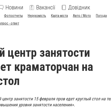
Новини
Вакансії
Довідник
Фотоотчеты
Нерухомість
Карта міста
Авто / Мото
Погода
опрос - ответ
й центр занятости
ет краматорчан на
стол
центр занятости 15 февраля пров едет круглый стол на те
вышения уровня занятости населения».