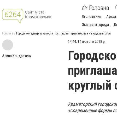
Головна
Оголошення
Афіша
Эксперты города
В
Головна
Городской центр занятости приглашает краматорчан на круглый стол
14:44, 14 лютого 2018 р.
Городско
Алина Кондратеня
приглаша
круглый 
Краматорский городской 
«Современные формы по