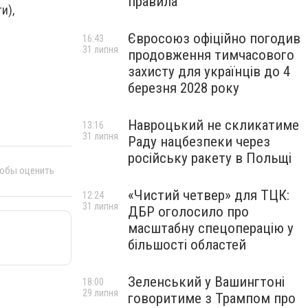
правила
и),
Євросоюз офіційно погодив
16:43
31 липня
продовження тимчасового
захисту для українців до 4
березня 2028 року
Навроцький не скликатиме
13:16
31 липня
Раду нацбезпеки через
російську ракету в Польщі
тобы оценить
«Чистий четвер» для ТЦК:
12:24
31 липня
ДБР оголосило про
масштабну спецоперацію у
більшості областей
Зеленський у Вашингтоні
18:00
29 липня
говоритиме з Трампом про