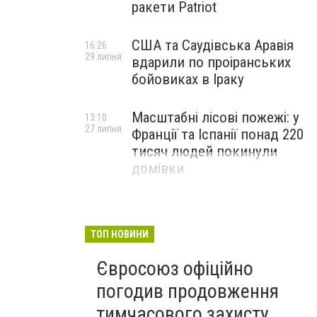
ракети Patriot
США та Саудівська Аравія
16:26
29 липня
вдарили по проіранських
бойовиках в Іраку
Масштабні лісові пожежі: у
13:10
27 липня
Франції та Іспанії понад 220
тисяч людей покинули
домівки
ТОП НОВИНИ
Євросоюз офіційно
погодив продовження
тимчасового захисту