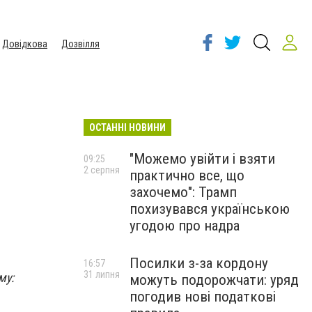
Довідкова
Дозвілля
ОСТАННІ НОВИНИ
"Можемо увійти і взяти
09:25
2 серпня
практично все, що
захочемо": Трамп
похизувався українською
угодою про надра
Посилки з-за кордону
16:57
31 липня
му:
можуть подорожчати: уряд
погодив нові податкові