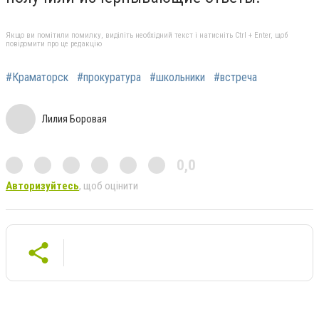
Якщо ви помітили помилку, виділіть необхідний текст і натисніть Ctrl + Enter, щоб
повідомити про це редакцію
#Краматорск
#прокуратура
#школьники
#встреча
Лилия Боровая
0,0
Авторизуйтесь
, щоб оцінити