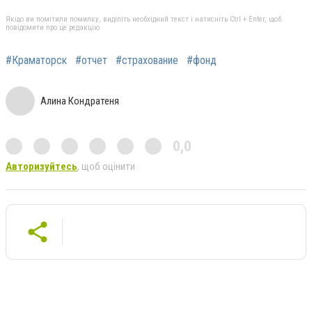
Якщо ви помітили помилку, виділіть необхідний текст і натисніть Ctrl + Enter, щоб
повідомити про це редакцію
#Краматорск
#отчет
#страхование
#фонд
Алина Кондратеня
0,0
Авторизуйтесь
, щоб оцінити