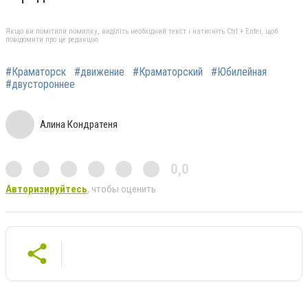
Якщо ви помітили помилку, виділіть необхідний текст і натисніть Ctrl + Enter, щоб
повідомити про це редакцію
#Краматорск
#движение
#Краматорский
#Юбилейная
#двустороннее
Алина Кондратеня
0,0
Авторизируйтесь
, чтобы оценить